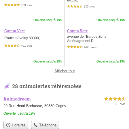
80150,
229 avis
5,0 étoiles sur 5
135 avis
4,5 étoiles sur 5
Ouverte jusqu'à 19h
Ouverte jusqu'à 19h
Gamm Vert
Gamm Vert
avenue de l'Europe Zone
Route d'Aveluy 80300,
Aménagement Du,
401 avis
4,5 étoiles sur 5
1493 avis
4,5 étoiles sur 5
Ouverte jusqu'à 19h
Ouverte jusqu'à 19h
Afficher tout
28 animaleries référencées
Animodream
4,5 étoiles sur 5
81 avis
29 Rue Henri Barbusse, 80330 Cagny
Ouverte jusqu'à 19h
Horaires
Téléphone