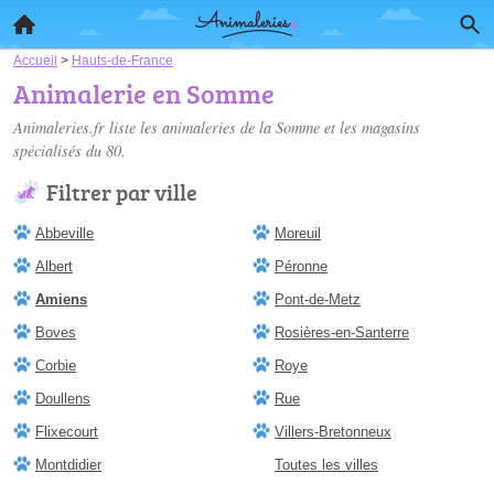
Accueil
>
Hauts-de-France
Animalerie en Somme
Animaleries.fr liste les
animaleries de la Somme
et les magasins
spécialisés du 80.
Filtrer par ville
Abbeville
Moreuil
Albert
Péronne
Amiens
Pont-de-Metz
Boves
Rosières-en-Santerre
Corbie
Roye
Doullens
Rue
Flixecourt
Villers-Bretonneux
Montdidier
Toutes les villes