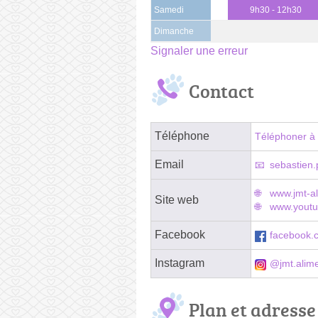
Samedi
9h30 - 12h30
Dimanche
Signaler une erreur
Contact
Téléphone
Téléphoner à 
Email
sebastien
www.jmt-a
Site web
www.yout
Facebook
facebook.
Instagram
@jmt.alime
Plan et adresse