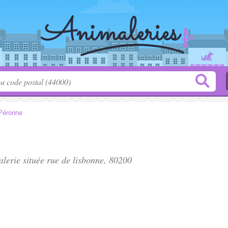
Péronne
alerie située
rue de lisbonne
, 80200