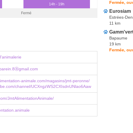
Fermée, ouv
14h - 19h
Eurosiam
Fermé
Estrées-Den
11 km
Gamm'ver
Bapaume
19 km
Fermée, ouv
l'animalerie
.parein.8ⓐgmail.com
limentation-animale.com/magasins/jmt-peronne/
ube.com/channel/UCXngzWS2CXIsdnUNlao6Aaw
com/JmtAlimentationAnimale/
ntation.animale