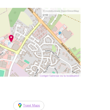
© contributeurs OpenStreetMap
Corriger l’adresse ou la localisation
Trajet Maps