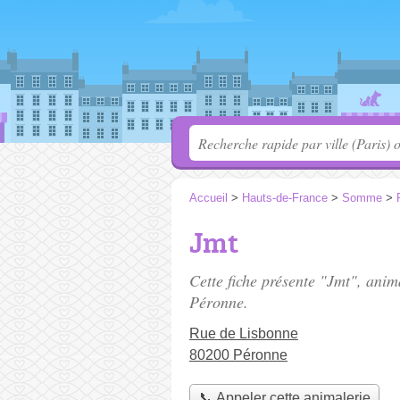
Accueil
>
Hauts-de-France
>
Somme
>
Jmt
Cette fiche présente "Jmt", anim
Péronne.
Rue de Lisbonne
80200 Péronne
📞 Appeler cette animalerie