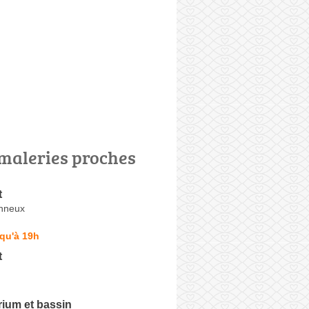
maleries proches
t
onneux
qu'à 19h
t
ium et bassin