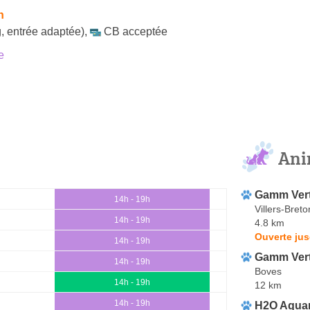
h
, entrée adaptée)
,
CB acceptée
e
Ani
Gamm Ver
14h - 19h
Villers-Bret
14h - 19h
4.8 km
Ouverte jus
14h - 19h
Gamm Ver
14h - 19h
Boves
14h - 19h
12 km
14h - 19h
H2O Aquar