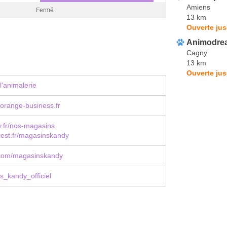
Amiens
Fermé
13 km
Ouverte jus
Animodre
Cagny
13 km
Ouverte jus
l'animalerie
orange-business.fr
.fr/nos-magasins
est.fr/magasinskandy
com/magasinskandy
_kandy_officiel