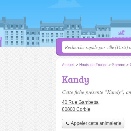
Accueil
>
Hauts-de-France
>
Somme
>
Kandy
Cette fiche présente "Kandy", a
40 Rue Gambetta
80800 Corbie
📞 Appeler cette animalerie