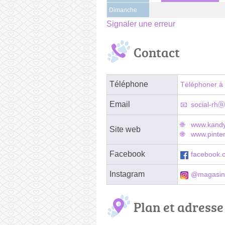
Dimanche
Signaler une erreur
Contact
Téléphone
Téléphoner à 
Email
social-rhⓐ
www.kandy
Site web
www.pinter
Facebook
facebook.
Instagram
@magasins
Plan et adresse