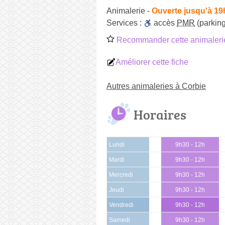
Animalerie
-
Ouverte jusqu'à 19
Services :
accès
PMR
(parking
Recommander cette animaleri
Améliorer cette fiche
Autres animaleries à Corbie
Horaires
Lundi
9h30 - 12h
Mardi
9h30 - 12h
Mercredi
9h30 - 12h
Jeudi
9h30 - 12h
Vendredi
9h30 - 12h
Samedi
9h30 - 12h