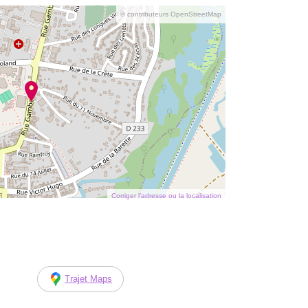
© contributeurs OpenStreetMap
Corriger l’adresse ou la localisation
Trajet Maps