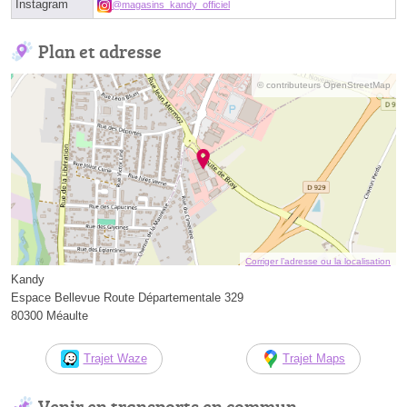
Instagram
@magasins_kandy_officiel
Plan et adresse
© contributeurs OpenStreetMap
Corriger l’adresse ou la localisation
Kandy
Espace Bellevue Route Départementale 329
80300 Méaulte
Trajet Waze
Trajet Maps
Venir en transports en commun