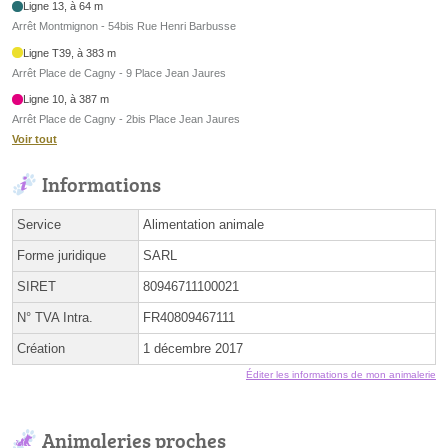
Ligne 13, à 64 m
Arrêt Montmignon - 54bis Rue Henri Barbusse
Ligne T39, à 383 m
Arrêt Place de Cagny - 9 Place Jean Jaures
Ligne 10, à 387 m
Arrêt Place de Cagny - 2bis Place Jean Jaures
Voir tout
Informations
Service
Alimentation animale
Forme juridique
SARL
SIRET
80946711100021
N° TVA Intra.
FR40809467111
Création
1 décembre 2017
Éditer les informations de mon animalerie
Animaleries proches