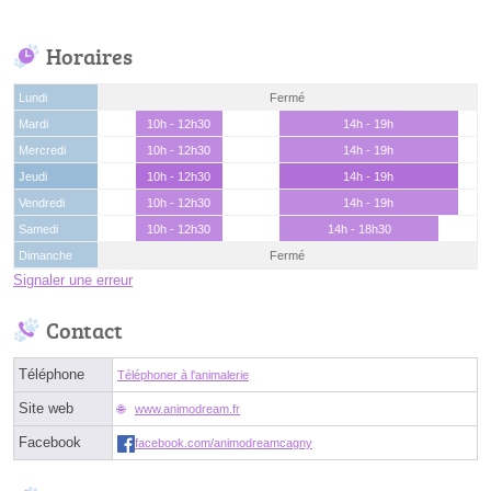
Horaires
Lundi
Fermé
Mardi
10h - 12h30
14h - 19h
Mercredi
10h - 12h30
14h - 19h
Jeudi
10h - 12h30
14h - 19h
Vendredi
10h - 12h30
14h - 19h
Samedi
10h - 12h30
14h - 18h30
Dimanche
Fermé
Signaler une erreur
Contact
Téléphone
Téléphoner à l'animalerie
Site web
www.animodream.fr
Facebook
facebook.com/animodreamcagny