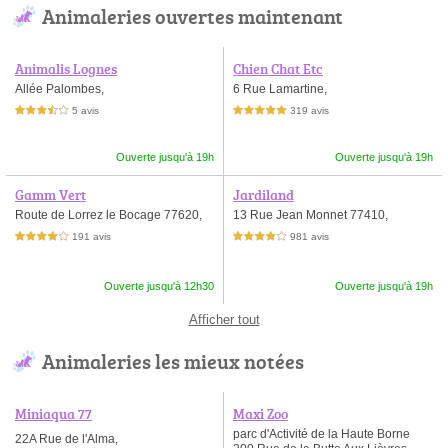
Animaleries ouvertes maintenant
Animalis Lognes
Chien Chat Etc
Allée Palombes,
6 Rue Lamartine,
5 avis
319 avis
3,5 étoiles sur 5
5,0 étoiles sur 5
Ouverte jusqu'à 19h
Ouverte jusqu'à 19h
Gamm Vert
Jardiland
Route de Lorrez le Bocage 77620,
13 Rue Jean Monnet 77410,
191 avis
981 avis
4,0 étoiles sur 5
4,0 étoiles sur 5
Ouverte jusqu'à 12h30
Ouverte jusqu'à 19h
Afficher tout
Animaleries les mieux notées
Miniaqua 77
Maxi Zoo
parc d'Activité de la Haute Borne
22A Rue de l'Alma,