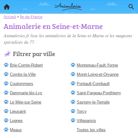
Accueil
>
Île-de-France
Animalerie en Seine-et-Marne
Animaleries.fr liste les
animaleries de la Seine-et-Marne
et les magasins
spécialisés du 77.
Filtrer par ville
Brie-Comte-Robert
Montereau-Fault-Yonne
Combs-la-Ville
Moret-Loing-et-Orvanne
Coulommiers
Pontault-Combault
Dammarie-lès-Lys
Saint-Fargeau-Ponthierry
Le Mée-sur-Seine
Savigny-le-Temple
Lieusaint
Torcy
Lognes
Villeparisis
Meaux
Toutes les villes