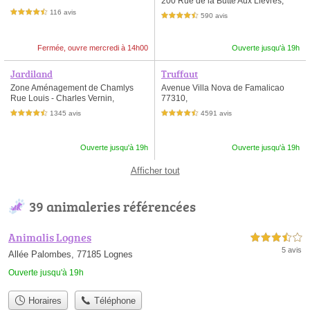
200 Rue de la Butte Aux Lièvres,
116 avis
4,5 étoiles sur 5
590 avis
4,5 étoiles sur 5
Fermée, ouvre mercredi à 14h00
Ouverte jusqu'à 19h
Jardiland
Truffaut
Zone Aménagement de Chamlys
Avenue Villa Nova de Famalicao
Rue Louis - Charles Vernin,
77310,
1345 avis
4591 avis
4,5 étoiles sur 5
4,5 étoiles sur 5
Ouverte jusqu'à 19h
Ouverte jusqu'à 19h
Afficher tout
39 animaleries référencées
Animalis Lognes
3,5 étoiles sur 5
5 avis
Allée Palombes, 77185 Lognes
Ouverte jusqu'à 19h
Horaires
Téléphone