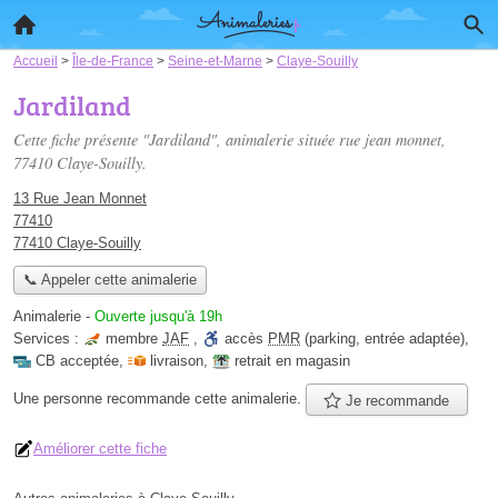
Accueil
>
Île-de-France
>
Seine-et-Marne
>
Claye-Souilly
Jardiland
Cette fiche présente "Jardiland", animalerie située
rue jean monnet
,
77410 Claye-Souilly.
13 Rue Jean Monnet
77410
77410 Claye-Souilly
📞 Appeler cette animalerie
Animalerie
-
Ouverte jusqu'à 19h
Services :
membre
JAF
,
accès
PMR
(parking, entrée adaptée)
,
CB acceptée
,
livraison
,
retrait en magasin
Une personne
recommande
cette animalerie.
Je recommande
Améliorer cette fiche