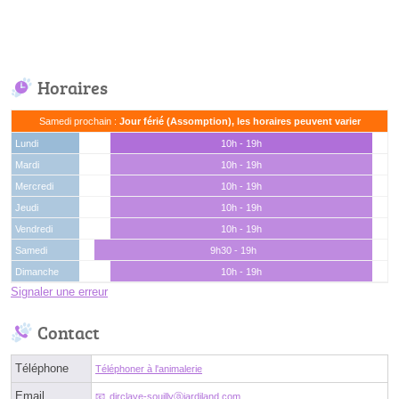
Horaires
Samedi prochain :
Jour férié (Assomption), les horaires peuvent varier
Lundi
10h - 19h
Mardi
10h - 19h
Mercredi
10h - 19h
Jeudi
10h - 19h
Vendredi
10h - 19h
Samedi
9h30 - 19h
Dimanche
10h - 19h
Signaler une erreur
Contact
Téléphone
Téléphoner à l'animalerie
Email
dirclaye-souillyⓐjardiland.com