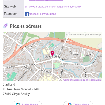
Site web
www.jardiland.com/nos-magasins/claye-souilly
Facebook
facebook.com/Jardiland
Plan et adresse
© contributeurs OpenStreetMap
Corriger l’adresse ou la localisation
Jardiland
13 Rue Jean Monnet 77410
77410 Claye-Souilly
Trajet Waze
Trajet Maps