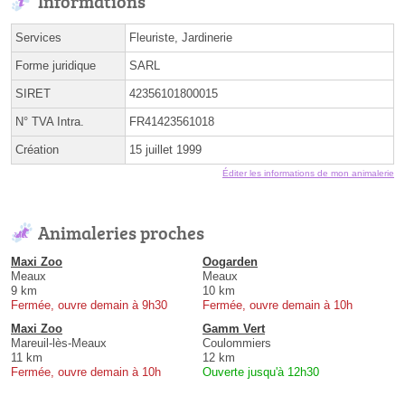
Informations
Services
Fleuriste, Jardinerie
Forme juridique
SARL
SIRET
42356101800015
N° TVA Intra.
FR41423561018
Création
15 juillet 1999
Éditer les informations de mon animalerie
Animaleries proches
Maxi Zoo
Oogarden
Meaux
Meaux
9 km
10 km
Fermée, ouvre demain à 9h30
Fermée, ouvre demain à 10h
Maxi Zoo
Gamm Vert
Mareuil-lès-Meaux
Coulommiers
11 km
12 km
Fermée, ouvre demain à 10h
Ouverte jusqu'à 12h30