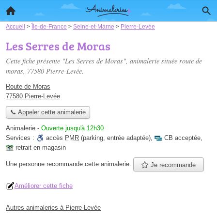
Accueil
>
Île-de-France
>
Seine-et-Marne
>
Pierre-Levée
Les Serres de Moras
Cette fiche présente "Les Serres de Moras", animalerie située
route de
moras
, 77580 Pierre-Levée.
Route de Moras
77580 Pierre-Levée
📞 Appeler cette animalerie
Animalerie
-
Ouverte jusqu'à 12h30
Services :
accès
PMR
(parking, entrée adaptée)
,
CB acceptée
,
retrait en magasin
Une personne
recommande
cette animalerie.
Je recommande
Améliorer cette fiche
Autres animaleries à Pierre-Levée