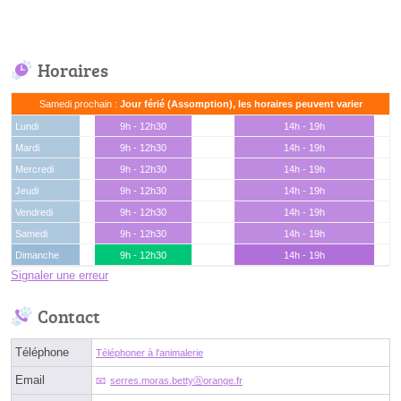
Horaires
Samedi prochain :
Jour férié (Assomption), les horaires peuvent varier
Lundi
9h - 12h30
14h - 19h
Mardi
9h - 12h30
14h - 19h
Mercredi
9h - 12h30
14h - 19h
Jeudi
9h - 12h30
14h - 19h
Vendredi
9h - 12h30
14h - 19h
Samedi
9h - 12h30
14h - 19h
Dimanche
9h - 12h30
14h - 19h
Signaler une erreur
Contact
Téléphone
Téléphoner à l'animalerie
Email
serres.moras.bettyⓐorange.fr