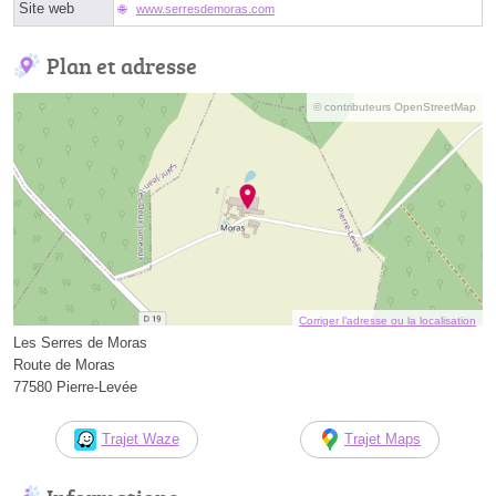
Site web
www.serresdemoras.com
Plan et adresse
© contributeurs OpenStreetMap
Corriger l’adresse ou la localisation
Les Serres de Moras
Route de Moras
77580 Pierre-Levée
Trajet Waze
Trajet Maps