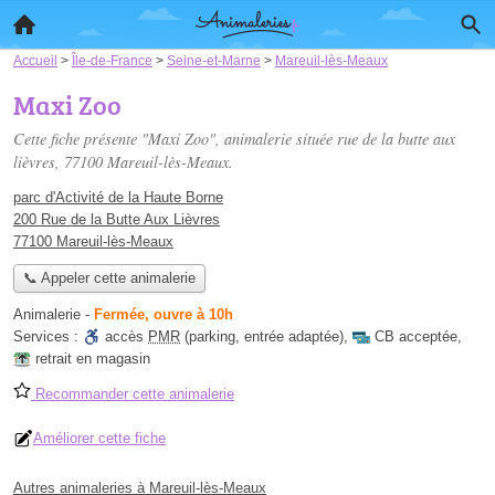
Accueil
>
Île-de-France
>
Seine-et-Marne
>
Mareuil-lès-Meaux
Maxi Zoo
Cette fiche présente "Maxi Zoo", animalerie située
rue de la butte aux
lièvres
, 77100 Mareuil-lès-Meaux.
parc d'Activité de la Haute Borne
200 Rue de la Butte Aux Lièvres
77100 Mareuil-lès-Meaux
📞 Appeler cette animalerie
Animalerie
-
Fermée, ouvre à 10h
Services :
accès
PMR
(parking, entrée adaptée)
,
CB acceptée
,
retrait en magasin
Recommander cette animalerie
Améliorer cette fiche
Autres animaleries à Mareuil-lès-Meaux