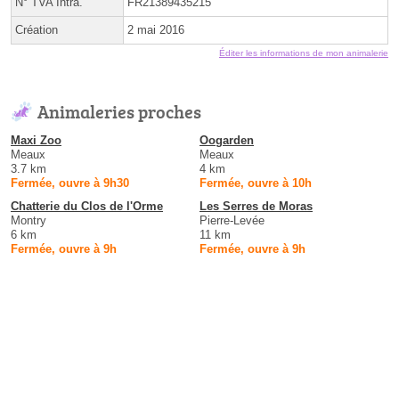
N° TVA Intra.
FR21389435215
Création
2 mai 2016
Éditer les informations de mon animalerie
Animaleries proches
Maxi Zoo
Oogarden
Meaux
Meaux
3.7 km
4 km
Fermée, ouvre à 9h30
Fermée, ouvre à 10h
Chatterie du Clos de l'Orme
Les Serres de Moras
Montry
Pierre-Levée
6 km
11 km
Fermée, ouvre à 9h
Fermée, ouvre à 9h