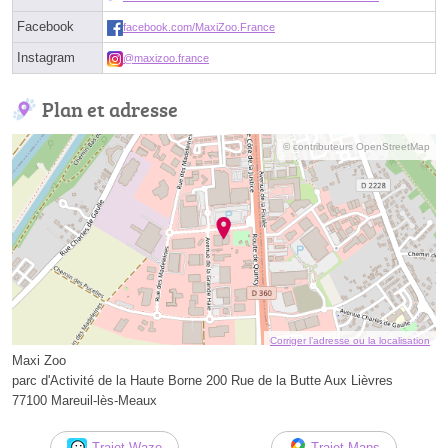
Facebook
facebook.com/MaxiZoo.France
Instagram
@maxizoo.france
Plan et adresse
© contributeurs OpenStreetMap
Corriger l’adresse ou la localisation
Maxi Zoo
parc d'Activité de la Haute Borne 200 Rue de la Butte Aux Lièvres
77100 Mareuil-lès-Meaux
Trajet Waze
Trajet Maps