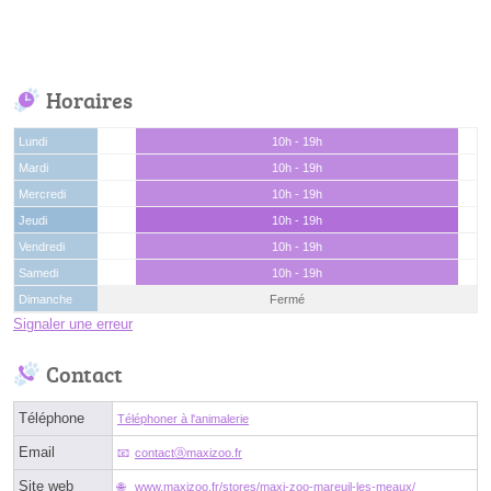
Horaires
Lundi
10h - 19h
Mardi
10h - 19h
Mercredi
10h - 19h
Jeudi
10h - 19h
Vendredi
10h - 19h
Samedi
10h - 19h
Dimanche
Fermé
Signaler une erreur
Contact
Téléphone
Téléphoner à l'animalerie
Email
contactⓐmaxizoo.fr
Site web
www.maxizoo.fr/stores/maxi-zoo-mareuil-les-meaux/