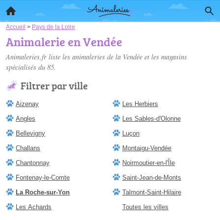
Accueil
>
Pays de la Loire
Animalerie en Vendée
Animaleries.fr liste les
animaleries de la Vendée
et les magasins
spécialisés du 85.
Filtrer par ville
Aizenay
Les Herbiers
Angles
Les Sables-d'Olonne
Bellevigny
Luçon
Challans
Montaigu-Vendée
Chantonnay
Noirmoutier-en-l'Île
Fontenay-le-Comte
Saint-Jean-de-Monts
La Roche-sur-Yon
Talmont-Saint-Hilaire
Les Achards
Toutes les villes