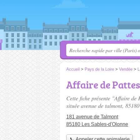
Accueil
>
Pays de la Loire
>
Vendée
>
L
Affaire de Patte
Cette fiche présente "Affaire de
située
avenue de talmont
, 85180
181 avenue de Talmont
85180 Les Sables-d'Olonne
📞 Appeler cette animalerie