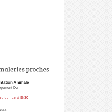
maleries proches
ntation Animale
gement Du
re demain à 9h30
sses