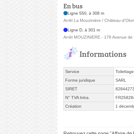
En bus
Ligne 550, à 308 m
Arrêt La Mouzinière / Château-d'Olo
Ligne D, à 301 m
Arrêt MOUZINIERE - 178 Avenue de 
Informations
Service
Toilettage
Forme juridique
SARL
SIRET
8284427
N° TVA Intra.
FR25828
Création
1 décemb
Retrouvez cette page "Affaire de