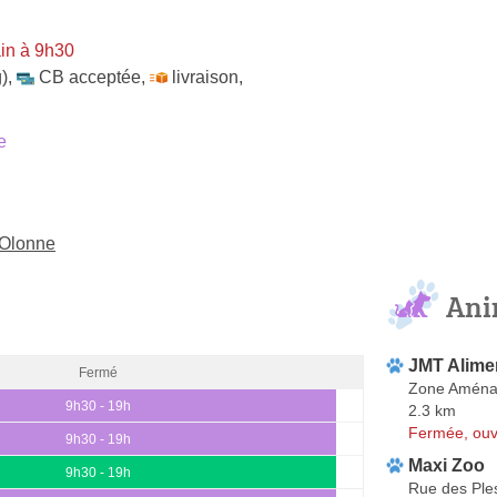
in à 9h30
)
,
CB acceptée
,
livraison
,
e
'Olonne
Ani
JMT Alime
Fermé
Zone Aména
9h30 - 19h
2.3 km
Fermée, ouv
9h30 - 19h
Maxi Zoo
9h30 - 19h
Rue des Ple