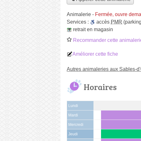
Animalerie
-
Fermée, ouvre dema
Services :
accès
PMR
(parking
retrait en magasin
Recommander cette animaleri
Améliorer cette fiche
Autres animaleries aux Sables-d
Horaires
Lundi
Mardi
Mercredi
Jeudi