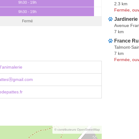
9h30 - 19h
2.3 km
Fermée, ouv
9h30 - 19h
Jardinerie
Fermé
Avenue Fran
7 km
France Ru
Talmont-Sain
7 km
Fermée, ouv
l'animalerie
pattesⓐgmail.com
edepattes.fr
© contributeurs OpenStreetMap