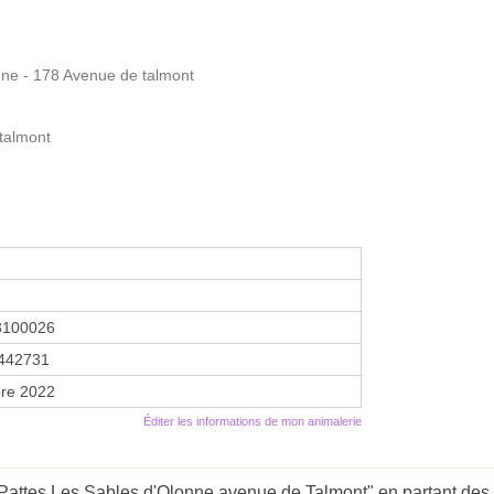
nne - 178 Avenue de talmont
talmont
3100026
442731
re 2022
Éditer les informations de mon animalerie
 Pattes Les Sables d'Olonne avenue de Talmont" en partant des 