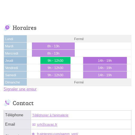
Horaires
Lundi
Fermé
Mardi
8h - 13h
Mercredi
8h - 13h
Jeudi
9h - 12h30
14h - 19h
Vendredi
9h - 12h30
14h - 19h
Samedi
9h - 12h30
14h - 19h
Dimanche
Fermé
Signaler une erreur
Contact
Téléphone
Téléphoner à l'animalerie
Email
srhⓐcavac.fr
fr.pinterest.com/gamm_vert/