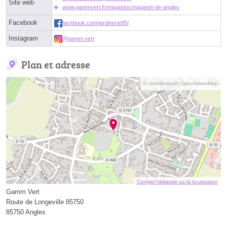
Site web
www.gammvert.fr/magasins/magasin-de-angles
Facebook
facebook.com/jardinerie85/
Instagram
@gamm.vert
Plan et adresse
© contributeurs OpenStreetMap
Corriger l’adresse ou la localisation
Gamm Vert
Route de Longeville 85750
85750 Angles