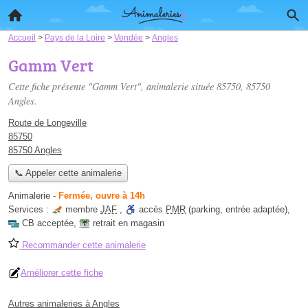
Accueil
>
Pays de la Loire
>
Vendée
>
Angles
Gamm Vert
Cette fiche présente "Gamm Vert", animalerie située
85750
, 85750
Angles.
Route de Longeville
85750
85750 Angles
📞 Appeler cette animalerie
Animalerie
-
Fermée, ouvre à 14h
Services :
membre
JAF
,
accès
PMR
(parking, entrée adaptée)
,
CB acceptée
,
retrait en magasin
Recommander cette animalerie
Améliorer cette fiche
Autres animaleries à Angles