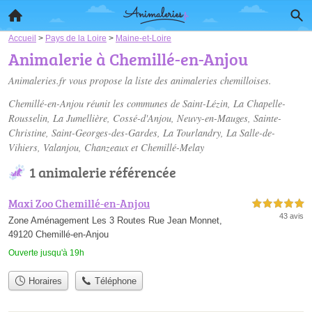
Accueil
>
Pays de la Loire
>
Maine-et-Loire
Animalerie à Chemillé-en-Anjou
Animaleries.fr vous propose la liste des
animaleries chemilloises
.
Chemillé-en-Anjou réunit les communes de Saint-Lézin, La Chapelle-
Rousselin, La Jumellière, Cossé-d'Anjou, Neuvy-en-Mauges, Sainte-
Christine, Saint-Georges-des-Gardes, La Tourlandry, La Salle-de-
Vihiers, Valanjou, Chanzeaux et Chemillé-Melay
1 animalerie référencée
Maxi Zoo Chemillé-en-Anjou
5,0 étoiles sur 5
43 avis
Zone Aménagement Les 3 Routes Rue Jean Monnet,
49120 Chemillé-en-Anjou
Ouverte jusqu'à 19h
Horaires
Téléphone