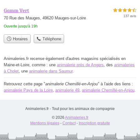
Gamm Vert
4,5 étoiles sur 5
137 avis
70 Rue des Mauges, 49620 Mauges-sur-Loire
Ouverte jusqu'à 19h
Horaires
Téléphone
Animaleries.fr recense également d'autres magasins spécialisés en
Maine-et-Loire, comme : une
animalerie près de Angers
, des
animaleries
à Cholet
, une
animalerie dans Saumur
.
Retrouvez cette page "
animalerie Chemillé-en-Anjou
" à l'aide des liens :
animalerie Pays de la Loire
,
animalerie 49
,
animalerie Chemillé-en-Anjou
.
Animaleries.fr - Tout pour les animaux de compagnie
© 2026
Animaleries.fr
Mentions légales
-
Contact
-
Inscription gratuite