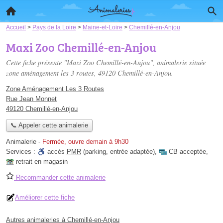
Accueil
>
Pays de la Loire
>
Maine-et-Loire
>
Chemillé-en-Anjou
Maxi Zoo Chemillé-en-Anjou
Cette fiche présente "Maxi Zoo Chemillé-en-Anjou", animalerie située
zone aménagement les 3 routes
, 49120 Chemillé-en-Anjou.
Zone Aménagement Les 3 Routes
Rue Jean Monnet
49120 Chemillé-en-Anjou
📞 Appeler cette animalerie
Animalerie
-
Fermée, ouvre demain à 9h30
Services :
accès
PMR
(parking, entrée adaptée)
,
CB acceptée
,
retrait en magasin
Recommander cette animalerie
Améliorer cette fiche
Autres animaleries à Chemillé-en-Anjou