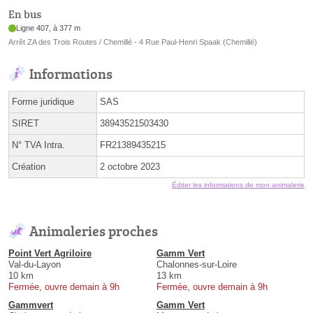
En bus
Ligne 407, à 377 m
Arrêt ZA des Trois Routes / Chemillé - 4 Rue Paul-Henri Spaak (Chemillé)
Informations
Forme juridique
SAS
SIRET
38943521503430
N° TVA Intra.
FR21389435215
Création
2 octobre 2023
Éditer les informations de mon animalerie
Animaleries proches
Point Vert Agriloire
Gamm Vert
Val-du-Layon
Chalonnes-sur-Loire
10 km
13 km
Fermée, ouvre demain à 9h
Fermée, ouvre demain à 9h
Gammvert
Gamm Vert