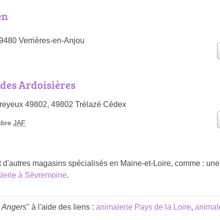
en
49480 Verrières-en-Anjou
 des Ardoisières
rreyeux 49802, 49802 Trélazé Cédex
bre
JAF
t d'autres magasins spécialisés en Maine-et-Loire, comme : un
lerie à Sèvremoine
.
e Angers
" à l'aide des liens :
animalerie Pays de la Loire
,
animal