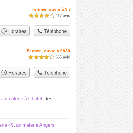
Fermée, ouvre à 9h
117 avis
4,0 étoiles sur 5
Horaires
Téléphone
Fermée, ouvre à 9h30
655 avis
4,0 étoiles sur 5
Horaires
Téléphone
e
animalerie à Cholet
, des
erie 49
,
animalerie Angers
.