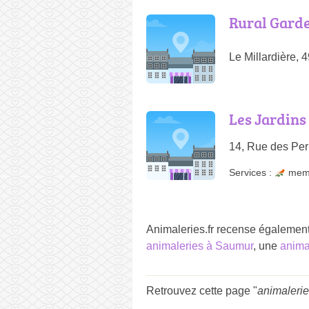
Rural Gard
Le Millardière, 
Les Jardins
14, Rue des Pe
Services :
mem
Animaleries.fr recense égalemen
animaleries à Saumur
, une
anima
Retrouvez cette page "
animaleri