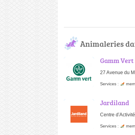
Animaleries da
Gamm Vert 
27 Avenue du Mo
Services :
mem
Jardiland
Centre d'Activi
Services :
mem