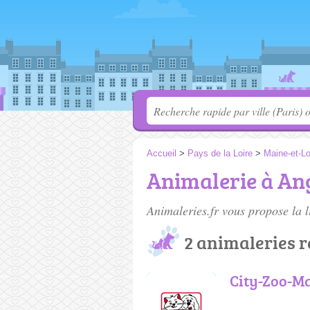
Accueil
>
Pays de la Loire
>
Maine-et-Lo
Animalerie à An
Animaleries.fr vous propose la l
2 animaleries 
City-Zoo-Ma