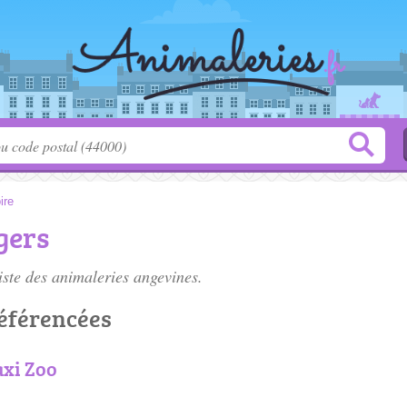
ire
gers
iste des
animaleries angevines
.
référencées
xi Zoo