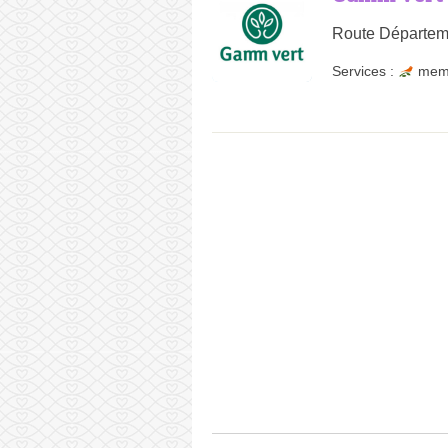
Route Départeme
Services :
mem