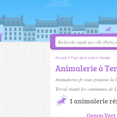
Accueil
>
Pays de la Loire
>
Vendée
Animalerie à Te
Animaleries.fr vous propose la l
Terval réunit les communes de L
1 animalerie r
Gamm Vert