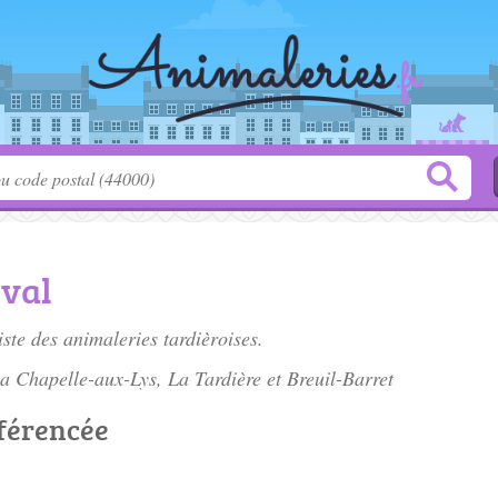
rval
iste des
animaleries tardièroises
.
a Chapelle-aux-Lys, La Tardière et Breuil-Barret
éférencée