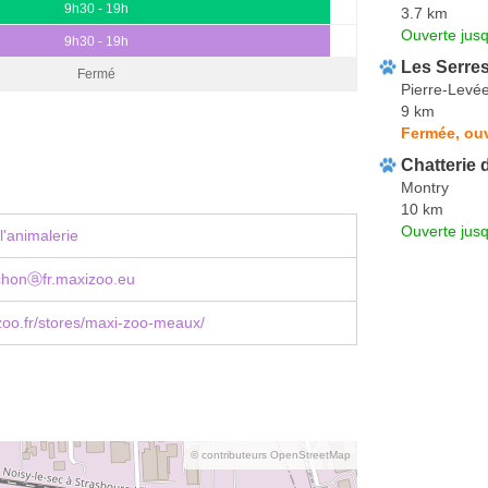
9h30 - 19h
3.7 km
Ouverte jus
9h30 - 19h
Les Serre
Fermé
Pierre-Levé
9 km
Fermée, ouv
Chatterie 
Montry
10 km
Ouverte jus
l'animalerie
chonⓐfr.maxizoo.eu
oo.fr/stores/maxi-zoo-meaux/
© contributeurs OpenStreetMap