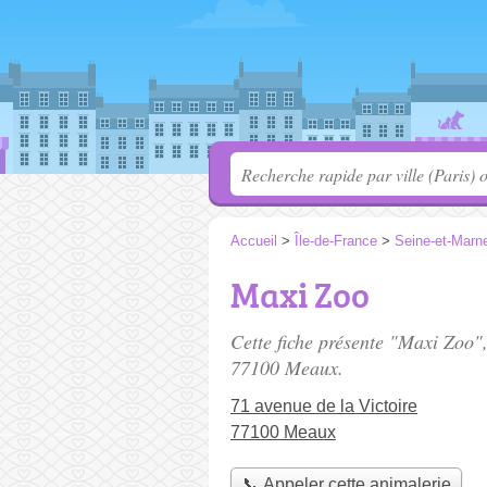
Accueil
>
Île-de-France
>
Seine-et-Marn
Maxi Zoo
Cette fiche présente "Maxi Zoo"
77100 Meaux.
71 avenue de la Victoire
77100 Meaux
📞 Appeler cette animalerie