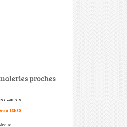
maleries proches
res Lumière
vre à 13h30
-Meaux