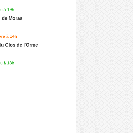
qu'à 19h
s de Moras
e
re à 14h
du Clos de l'Orme
qu'à 18h