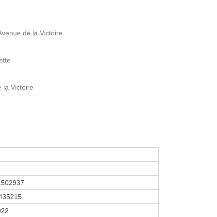
venue de la Victoire
ette
la Victoire
1502937
435215
2022