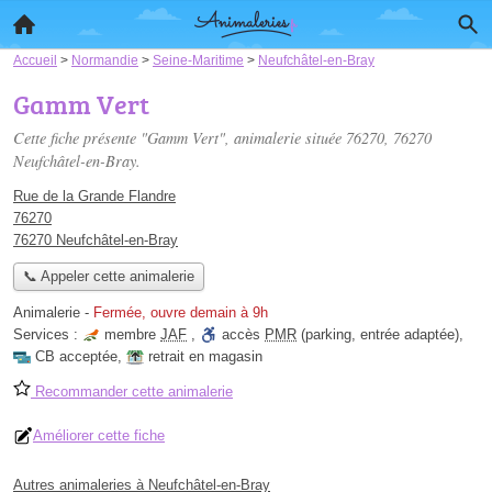
Accueil
>
Normandie
>
Seine-Maritime
>
Neufchâtel-en-Bray
Gamm Vert
Cette fiche présente "Gamm Vert", animalerie située
76270
, 76270
Neufchâtel-en-Bray.
Rue de la Grande Flandre
76270
76270 Neufchâtel-en-Bray
📞 Appeler cette animalerie
Animalerie
-
Fermée, ouvre demain à 9h
Services :
membre
JAF
,
accès
PMR
(parking, entrée adaptée)
,
CB acceptée
,
retrait en magasin
Recommander cette animalerie
Améliorer cette fiche
Autres animaleries à Neufchâtel-en-Bray