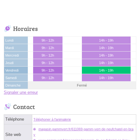
Horaires
Lundi
9h - 12h
14h - 19h
Mardi
9h - 12h
14h - 19h
Mercredi
9h - 12h
14h - 19h
Jeudi
9h - 12h
14h - 19h
Vendredi
9h - 12h
14h - 19h
Samedi
9h - 12h
14h - 19h
Dimanche
Fermé
Signaler une erreur
Contact
Téléphone
Téléphoner à l'animalerie
magasin.gammvert.fr/611069-gamm-vert-de-neufchatel-en-bra
Site web
y