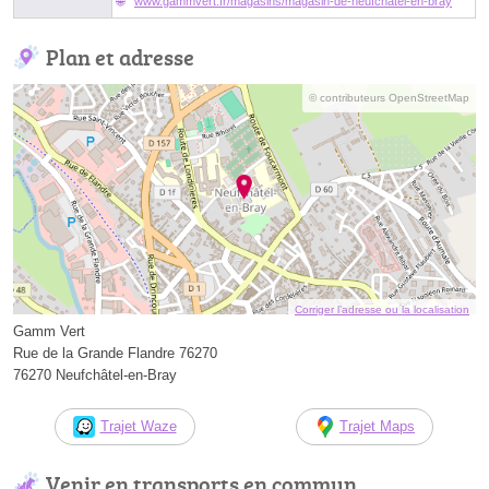
www.gammvert.fr/magasins/magasin-de-neufchatel-en-bray
Plan et adresse
© contributeurs OpenStreetMap
Corriger l’adresse ou la localisation
Gamm Vert
Rue de la Grande Flandre 76270
76270 Neufchâtel-en-Bray
Trajet Waze
Trajet Maps
Venir en transports en commun