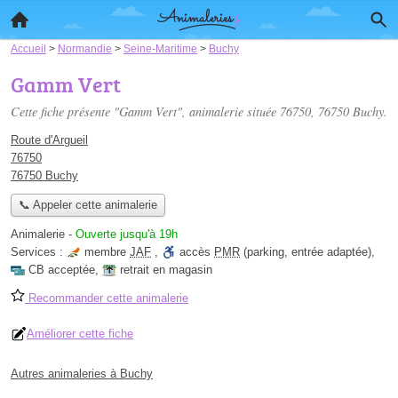
Accueil
>
Normandie
>
Seine-Maritime
>
Buchy
Gamm Vert
Cette fiche présente "Gamm Vert", animalerie située
76750
, 76750 Buchy.
Route d'Argueil
76750
76750 Buchy
📞 Appeler cette animalerie
Animalerie
-
Ouverte jusqu'à 19h
Services :
membre
JAF
,
accès
PMR
(parking, entrée adaptée)
,
CB acceptée
,
retrait en magasin
Recommander cette animalerie
Améliorer cette fiche
Autres animaleries à Buchy