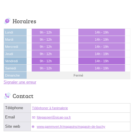
Horaires
Lundi
9h - 12h
14h - 19h
Mardi
9h - 12h
14h - 19h
Mercredi
9h - 12h
14h - 19h
Jeudi
9h - 12h
14h - 19h
Vendredi
9h - 12h
14h - 19h
Samedi
9h - 12h
14h - 19h
Dimanche
Fermé
Signaler une erreur
Contact
Téléphone
Téléphoner à l'animalerie
Email
fdegasperiⓐsicap-sa.fr
Site web
www.gammvert.fr/magasins/magasin-de-buchy