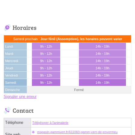
Horaires
Samedi prochain :
Jour férié (Assomption), les horaires peuvent varier
Lundi
9h - 12h
14h - 19h
Mardi
9h - 12h
14h - 19h
Mercredi
9h - 12h
14h - 19h
Jeudi
9h - 12h
14h - 19h
Vendredi
9h - 12h
14h - 19h
Samedi
9h - 12h
14h - 19h
Dimanche
Fermé
Signaler une erreur
Contact
Téléphone
Téléphoner à l'animalerie
magasin.gammvert.fr/611060-gamm-vert-de-envermeu
Site web