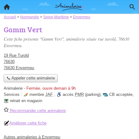
Accueil
>
Normandie
>
Seine-Maritime
>
Envermeu
Gamm Vert
Cette fiche présente "Gamm Vert", animalerie située
rue turold
, 76630
Envermeu.
19 Rue Turold
76630
76630 Envermeu
📞 Appeler cette animalerie
Animalerie
-
Fermée, ouvre demain à 9h
Services :
membre
JAF
,
accès
PMR
(parking)
,
CB acceptée
,
retrait en magasin
Recommander cette animalerie
Améliorer cette fiche
Autres animaleries à Envermeu