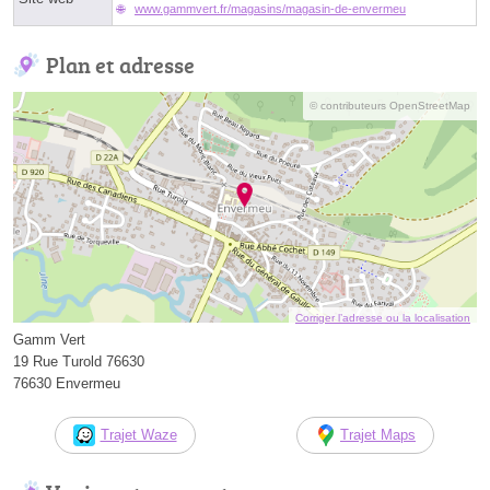
www.gammvert.fr/magasins/magasin-de-envermeu
Plan et adresse
© contributeurs OpenStreetMap
Corriger l’adresse ou la localisation
Gamm Vert
19 Rue Turold 76630
76630 Envermeu
Trajet Waze
Trajet Maps