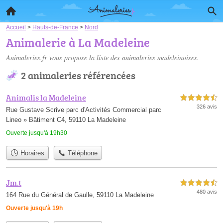
Accueil
>
Hauts-de-France
>
Nord
Animalerie à La Madeleine
Animaleries.fr vous propose la liste des
animaleries madeleinoises
.
2 animaleries référencées
Animalis la Madeleine
4,5 étoiles sur 5
326 avis
Rue Gustave Scrive parc d'Activités Commercial parc
Lineo » Bâtiment C4, 59110 La Madeleine
Ouverte jusqu'à 19h30
Horaires
Téléphone
Jm.t
4,5 étoiles sur 5
480 avis
164 Rue du Général de Gaulle, 59110 La Madeleine
Ouverte jusqu'à 19h