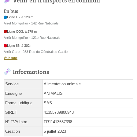
En bus
Ligne L5, à 120 m
Arrêt Montgolfier - 142 Rue Nationale
Ligne CO3, à 279 m
Arrêt Montgolfier - 121b Rue Nationale
Ligne 86, à 302 m
Arrêt Gare - 253 Rue du Général de Gaulle
Voir tout
Informations
Service
Alimentation animale
Enseigne
ANIMALIS
Forme juridique
SAS
SIRET
41355739800943
N° TVA Intra.
FR11413557398
Création
5 juillet 2023