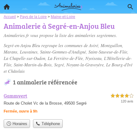
Accueil
>
Pays de la Loire
>
Maine-et-Loire
Animalerie à Segré-en-Anjou Bleu
Animaleries.fr vous propose la liste des
animaleries segréennes
.
Segré-en-Anjou Bleu regroupe les communes de Aviré, Montguillon,
Marans, Louvaines, Sainte-Gemmes-d'Andigné, Saint-Sauveur-de-Flée,
La Chapelle-sur-Oudon, La Ferrière-de-Flée, Nyoiseau, L'Hôtellerie-de-
Flée, Saint-Martin-du-Bois, Segré, Noyant-la-Gravoyère, Le Bourg-d'Iré
et Châtelais
1 animalerie référencée
Gammvert
4,0 étoiles sur 5
120 avis
Route de Cholet Vc de la Brosse, 49500 Segré
Fermée, ouvre à 9h
Horaires
Téléphone