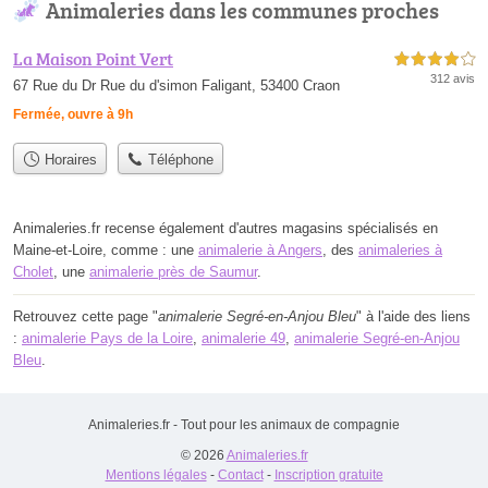
Animaleries dans les communes proches
La Maison Point Vert
4,0 étoiles sur 5
312 avis
67 Rue du Dr Rue du d'simon Faligant, 53400 Craon
Fermée, ouvre à 9h
Horaires
Téléphone
Animaleries.fr recense également d'autres magasins spécialisés en
Maine-et-Loire, comme : une
animalerie à Angers
, des
animaleries à
Cholet
, une
animalerie près de Saumur
.
Retrouvez cette page "
animalerie Segré-en-Anjou Bleu
" à l'aide des liens
:
animalerie Pays de la Loire
,
animalerie 49
,
animalerie Segré-en-Anjou
Bleu
.
Animaleries.fr - Tout pour les animaux de compagnie
© 2026
Animaleries.fr
Mentions légales
-
Contact
-
Inscription gratuite