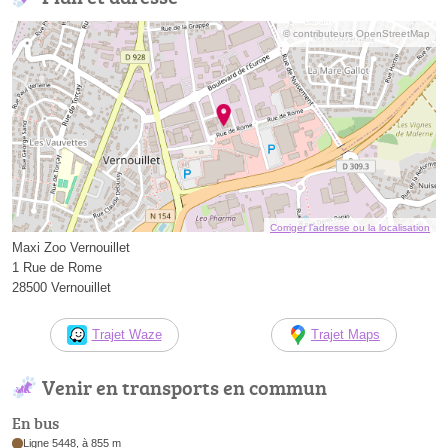
© contributeurs OpenStreetMap
Corriger l’adresse ou la localisation
Maxi Zoo Vernouillet
1 Rue de Rome
28500 Vernouillet
Trajet Waze
Trajet Maps
Venir en transports en commun
En bus
Ligne 5448, à 855 m