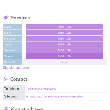
Horaires
Lundi
9h30 - 19h
Mardi
9h30 - 19h
Mercredi
9h30 - 19h
Jeudi
9h30 - 19h
Vendredi
9h30 - 19h
Samedi
9h30 - 19h
Dimanche
Fermé
Signaler une erreur
Contact
Téléphone
Téléphoner à l'animalerie
Site web
www.maxizoo.fr/stores/maxi-zoo-vernouillet/
Plan et adresse