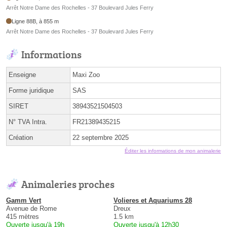
Arrêt Notre Dame des Rochelles - 37 Boulevard Jules Ferry
Ligne 88B, à 855 m
Arrêt Notre Dame des Rochelles - 37 Boulevard Jules Ferry
Informations
Enseigne
Maxi Zoo
Forme juridique
SAS
SIRET
38943521504503
N° TVA Intra.
FR21389435215
Création
22 septembre 2025
Éditer les informations de mon animalerie
Animaleries proches
Gamm Vert
Volieres et Aquariums 28
Avenue de Rome
Dreux
415 mètres
1.5 km
Ouverte jusqu'à 19h
Ouverte jusqu'à 12h30