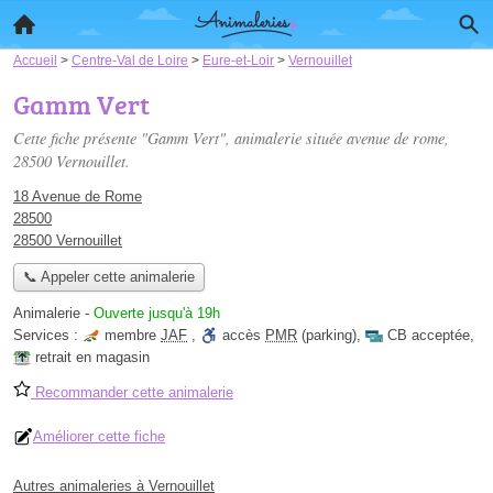
Accueil
>
Centre-Val de Loire
>
Eure-et-Loir
>
Vernouillet
Gamm Vert
Cette fiche présente "Gamm Vert", animalerie située
avenue de rome
,
28500 Vernouillet.
18 Avenue de Rome
28500
28500 Vernouillet
📞 Appeler cette animalerie
Animalerie
-
Ouverte jusqu'à 19h
Services :
membre
JAF
,
accès
PMR
(parking)
,
CB acceptée
,
retrait en magasin
Recommander cette animalerie
Améliorer cette fiche
Autres animaleries à Vernouillet