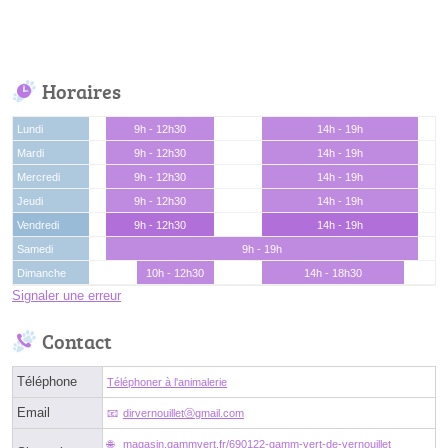
Horaires
Lundi
9h - 12h30
14h - 19h
Mardi
9h - 12h30
14h - 19h
Mercredi
9h - 12h30
14h - 19h
Jeudi
9h - 12h30
14h - 19h
Vendredi
9h - 12h30
14h - 19h
Samedi
9h - 19h
Dimanche
10h - 12h30
14h - 18h30
Signaler une erreur
Contact
Téléphone
Téléphoner à l'animalerie
Email
dirvernouilletⓐgmail.com
magasin.gammvert.fr/690122-gamm-vert-de-vernouillet