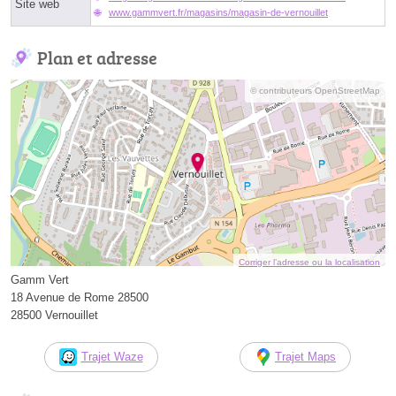
Site web
www.gammvert.fr/magasins/magasin-de-vernouillet
Plan et adresse
© contributeurs OpenStreetMap
Corriger l’adresse ou la localisation
Gamm Vert
18 Avenue de Rome 28500
28500 Vernouillet
Trajet Waze
Trajet Maps