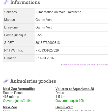
Informations
Services
Alimentation animale, Jardinerie
Marque
Gamm Vert
Enseigne
Gamm Vert
Forme juridique
SAS
SIRET
30162732900313
N° TVA Intra.
FR39301627329
Création
27 avril 2016
Éditer les informations de mon animalerie
Animaleries proches
Maxi Zoo Vernouillet
Volieres et Aquariums 28
Rue de Rome
Dreux
415 mètres
1.5 km
Ouverte jusqu'à 19h
Ouverte jusqu'à 19h
Maxi Zoo
Gamm-Vert