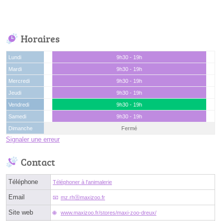
Horaires
Lundi
9h30 - 19h
Mardi
9h30 - 19h
Mercredi
9h30 - 19h
Jeudi
9h30 - 19h
Vendredi
9h30 - 19h
Samedi
9h30 - 19h
Dimanche
Fermé
Signaler une erreur
Contact
Téléphone
Téléphoner à l'animalerie
Email
mz.rhⓐmaxizoo.fr
Site web
www.maxizoo.fr/stores/maxi-zoo-dreux/