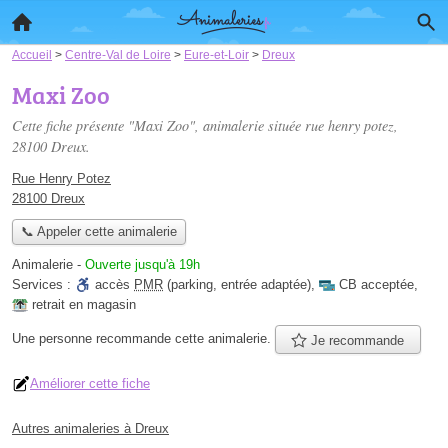
Accueil
>
Centre-Val de Loire
>
Eure-et-Loir
>
Dreux
Maxi Zoo
Cette fiche présente "Maxi Zoo", animalerie située
rue henry potez
,
28100 Dreux.
Rue Henry Potez
28100 Dreux
📞 Appeler cette animalerie
Animalerie
-
Ouverte jusqu'à 19h
Services :
accès
PMR
(parking, entrée adaptée)
,
CB acceptée
,
retrait en magasin
Une personne
recommande
cette animalerie.
Je recommande
Améliorer cette fiche
Autres animaleries à Dreux