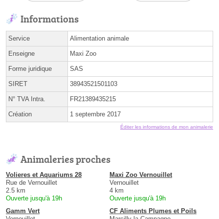
Informations
Service
Alimentation animale
Enseigne
Maxi Zoo
Forme juridique
SAS
SIRET
38943521501103
N° TVA Intra.
FR21389435215
Création
1 septembre 2017
Éditer les informations de mon animalerie
Animaleries proches
Volieres et Aquariums 28
Maxi Zoo Vernouillet
Rue de Vernouillet
Vernouillet
2.5 km
4 km
Ouverte jusqu'à 19h
Ouverte jusqu'à 19h
Gamm Vert
CF Aliments Plumes et Poils
Vernouillet
Marcilly-la-Campagne