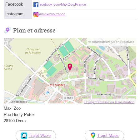
Facebook
facebook.com/MaxiZoo.France
Instagram
@maxizoo.france
Plan et adresse
© contributeurs OpenStreetMap
Corriger l’adresse ou la localisation
Maxi Zoo
Rue Henry Potez
28100 Dreux
Trajet Waze
Trajet Maps