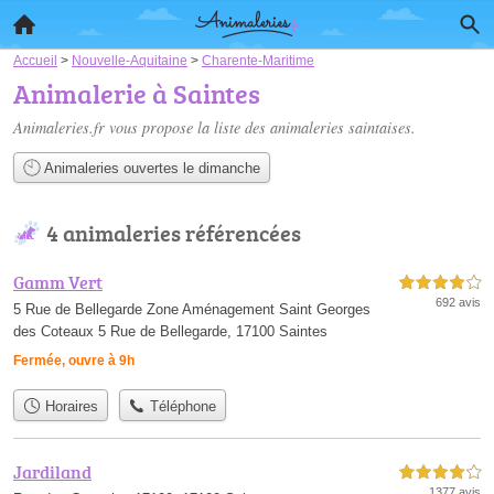
Accueil
>
Nouvelle-Aquitaine
>
Charente-Maritime
Animalerie à Saintes
Animaleries.fr vous propose la liste des
animaleries saintaises
.
Animaleries ouvertes le dimanche
4 animaleries référencées
Gamm Vert
4,0 étoiles sur 5
692 avis
5 Rue de Bellegarde Zone Aménagement Saint Georges
des Coteaux 5 Rue de Bellegarde, 17100 Saintes
Fermée, ouvre à 9h
Horaires
Téléphone
Jardiland
4,0 étoiles sur 5
1377 avis