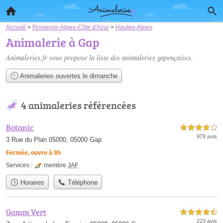
Accueil
>
Provence-Alpes-Côte d'Azur
>
Hautes-Alpes
Animalerie à Gap
Animaleries.fr vous propose la liste des
animaleries gapençaises
.
Animaleries ouvertes le dimanche
4 animaleries référencées
Botanic
4,0 étoiles sur 5
979 avis
3 Rue du Plan 05000, 05000 Gap
Fermée, ouvre à 9h
Services :
membre
JAF
Horaires
Téléphone
Gamm Vert
4,5 étoiles sur 5
223 avis