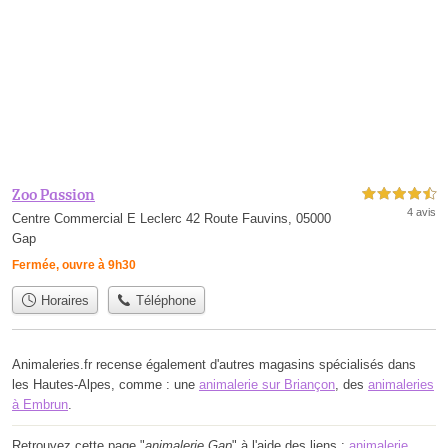
Zoo Passion
4,5 étoiles sur 5
4 avis
Centre Commercial E Leclerc 42 Route Fauvins, 05000
Gap
Fermée, ouvre à 9h30
Horaires
Téléphone
Animaleries.fr recense également d'autres magasins spécialisés dans
les Hautes-Alpes, comme : une
animalerie sur Briançon
, des
animaleries
à Embrun
.
Retrouvez cette page "
animalerie Gap
" à l'aide des liens :
animalerie