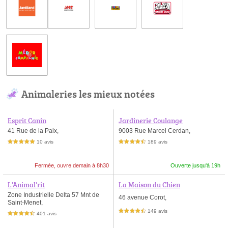
Animaleries les mieux notées
Esprit Canin
Jardinerie Coulange
41 Rue de la Paix,
9003 Rue Marcel Cerdan,
10 avis
189 avis
5,0 étoiles sur 5
4,5 étoiles sur 5
Fermée, ouvre demain à 8h30
Ouverte jusqu'à 19h
L'Animal'rit
La Maison du Chien
Zone Industrielle Delta 57 Mnt de
46 avenue Corot,
Saint-Menet,
149 avis
4,5 étoiles sur 5
401 avis
4,5 étoiles sur 5