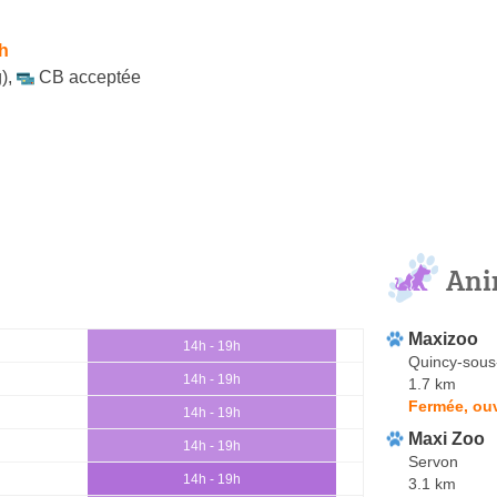
h
)
,
CB acceptée
Ani
Maxizoo
14h - 19h
Quincy-sous
14h - 19h
1.7 km
Fermée, ou
14h - 19h
Maxi Zoo
14h - 19h
Servon
14h - 19h
3.1 km