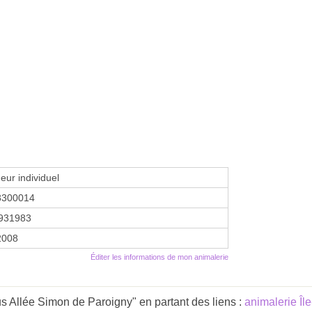
eur individuel
8300014
931983
2008
Éditer les informations de mon animalerie
s Allée Simon de Paroigny" en partant des liens :
animalerie Îl