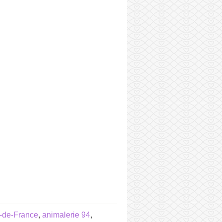
e-de-France
,
animalerie 94
,