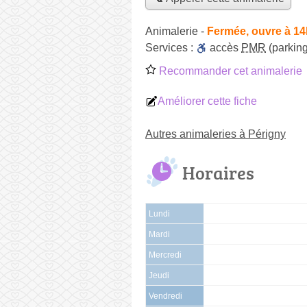
Animalerie
-
Fermée, ouvre à 14
Services :
accès
PMR
(parking
Recommander cet animalerie
Améliorer cette fiche
Autres animaleries à Périgny
Horaires
Lundi
Mardi
Mercredi
Jeudi
Vendredi