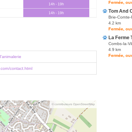
Fermée, ouv
14h - 19h
Tom And 
14h - 19h
Brie-Comte-
4.2 km
Fermée, ou
La Ferme 
Combs-la-Vil
4.9 km
Fermée, ouv
l'animalerie
.com/contact.html
© contributeurs OpenStreetMap