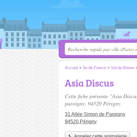
Accueil
>
Île-de-France
>
Val-de-Marne
Asia Discus
Cette fiche présente "Asia Discu
paroigny
, 94520 Périgny.
31 Allée Simon de Paroigny
94520 Périgny
📞 Appeler cette animalerie