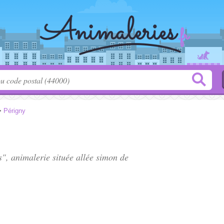
>
Périgny
s", animalerie située
allée simon de