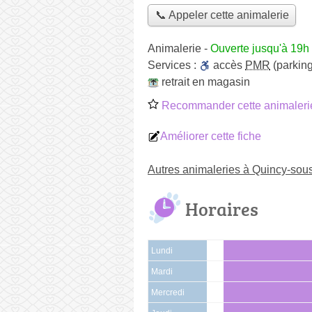
📞 Appeler cette animalerie
Animalerie
-
Ouverte jusqu'à 19h
Services :
accès
PMR
(parking
retrait en magasin
Recommander cette animaleri
Améliorer cette fiche
Autres animaleries à Quincy-sou
Horaires
Lundi
Mardi
Mercredi