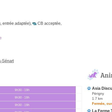
, entrée adaptée)
,
CB acceptée
,
e
s-Sénart
Ani
Asia Disc
9h30 - 19h
Périgny
9h30 - 19h
1.7 km
Fermée, ouv
9h30 - 19h
La Ferme 