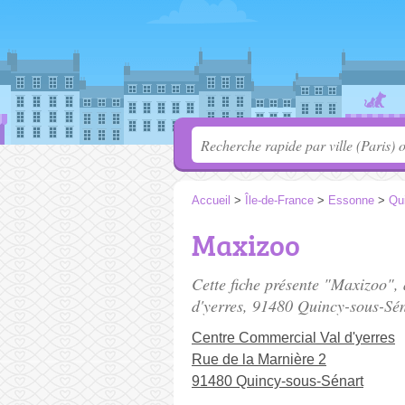
Accueil
>
Île-de-France
>
Essonne
>
Qu
Maxizoo
Cette fiche présente "Maxizoo",
d'yerres
, 91480 Quincy-sous-Sén
Centre Commercial Val d'yerres
Rue de la Marnière 2
91480 Quincy-sous-Sénart