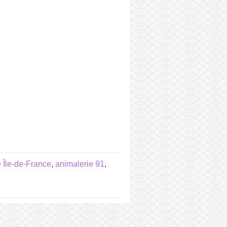
 Île-de-France
,
animalerie 91
,