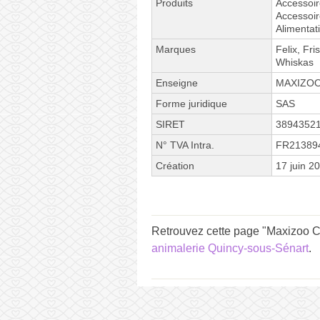
Produits
Accessoir
Accessoir
Alimentat
Marques
Felix, Fri
Whiskas
Enseigne
MAXIZO
Forme juridique
SAS
SIRET
3894352
N° TVA Intra.
FR21389
Création
17 juin 2
Retrouvez cette page "Maxizoo Ce
animalerie Quincy-sous-Sénart
.