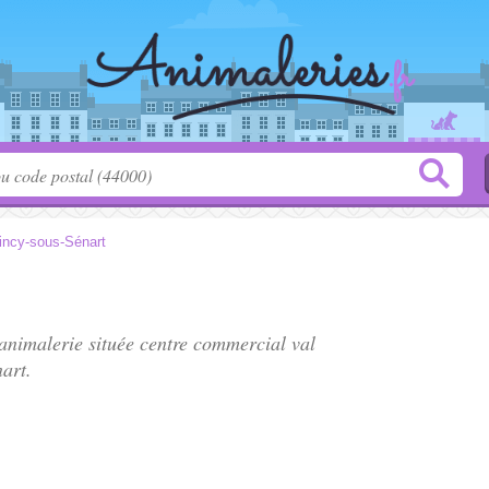
incy-sous-Sénart
 animalerie située
centre commercial val
art.