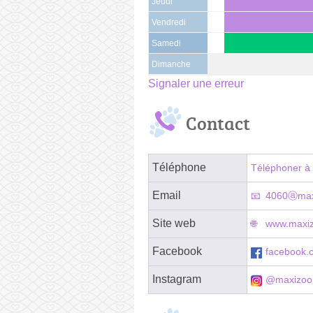
Jeudi
Vendredi
Samedi
Dimanche
Signaler une erreur
Contact
Téléphone
Téléphoner à 
Email
4060ⓐmax
Site web
www.maxizo
Facebook
facebook.
Instagram
@maxizoo.