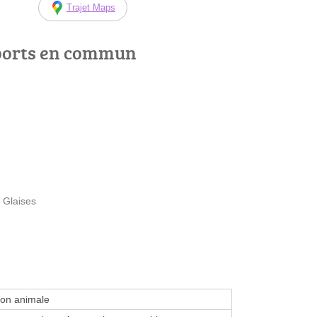
Trajet Maps
ports en commun
 Glaises
ion animale