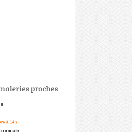
maleries proches
us
re à 14h
Tropicale