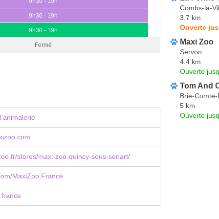
9h30 - 19h
Combs-la-Vil
9h30 - 19h
3.7 km
Ouverte jus
9h30 - 19h
Maxi Zoo
Fermé
Servon
4.4 km
Ouverte jus
Tom And 
Brie-Comte-
5 km
Ouverte jus
l'animalerie
izoo.com
o.fr/stores/maxi-zoo-quincy-sous-senart/
com/MaxiZoo.France
france