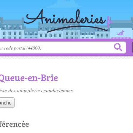
 Queue-en-Brie
iste des
animaleries caudaciennes
.
manche
éférencée