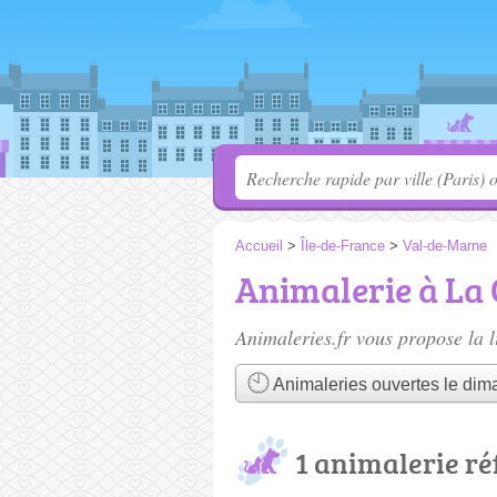
Accueil
>
Île-de-France
>
Val-de-Marne
Animalerie à La
Animaleries.fr vous propose la l
Animaleries ouvertes le di
1 animalerie r