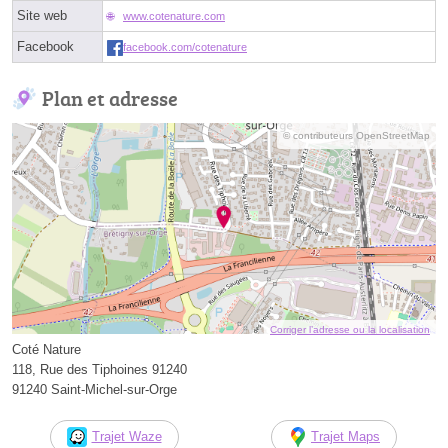
Site web
www.cotenature.com
Facebook
facebook.com/cotenature
Plan et adresse
© contributeurs OpenStreetMap
Corriger l’adresse ou la localisation
Coté Nature
118, Rue des Tiphoines 91240
91240 Saint-Michel-sur-Orge
Trajet Waze
Trajet Maps