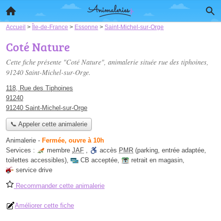
Accueil
>
Île-de-France
>
Essonne
>
Saint-Michel-sur-Orge
Coté Nature
Cette fiche présente "Coté Nature", animalerie située
rue des tiphoines
,
91240 Saint-Michel-sur-Orge.
118, Rue des Tiphoines
91240
91240 Saint-Michel-sur-Orge
📞 Appeler cette animalerie
Animalerie
-
Fermée, ouvre à 10h
Services :
membre
JAF
,
accès
PMR
(parking, entrée adaptée,
toilettes accessibles)
,
CB acceptée
,
retrait en magasin
,
service drive
Recommander cette animalerie
Améliorer cette fiche