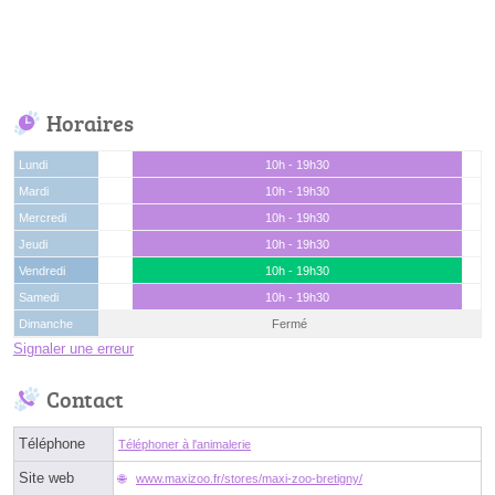
Horaires
Lundi
10h - 19h30
Mardi
10h - 19h30
Mercredi
10h - 19h30
Jeudi
10h - 19h30
Vendredi
10h - 19h30
Samedi
10h - 19h30
Dimanche
Fermé
Signaler une erreur
Contact
Téléphone
Téléphoner à l'animalerie
Site web
www.maxizoo.fr/stores/maxi-zoo-bretigny/