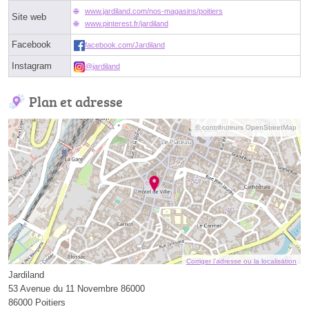
www.jardiland.com/nos-magasins/poitiers
Site web
www.pinterest.fr/jardiland
Facebook
facebook.com/Jardiland
Instagram
@jardiland
Plan et adresse
© contributeurs OpenStreetMap
Corriger l’adresse ou la localisation
Jardiland
53 Avenue du 11 Novembre 86000
86000 Poitiers