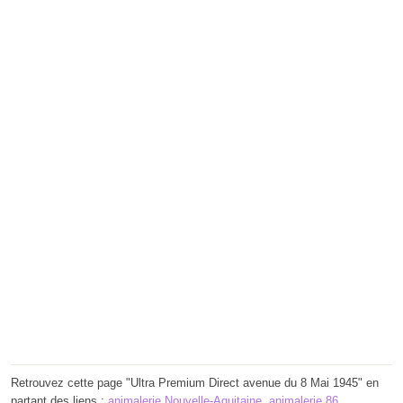
Retrouvez cette page "Ultra Premium Direct avenue du 8 Mai 1945" en
partant des liens :
animalerie Nouvelle-Aquitaine
,
animalerie 86
,