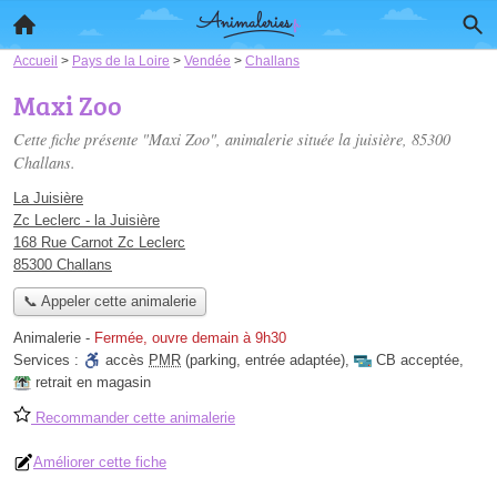
Accueil
>
Pays de la Loire
>
Vendée
>
Challans
Maxi Zoo
Cette fiche présente "Maxi Zoo", animalerie située
la juisière
, 85300
Challans.
La Juisière
Zc Leclerc - la Juisière
168 Rue Carnot Zc Leclerc
85300 Challans
📞 Appeler cette animalerie
Animalerie
-
Fermée, ouvre demain à 9h30
Services :
accès
PMR
(parking, entrée adaptée)
,
CB acceptée
,
retrait en magasin
Recommander cette animalerie
Améliorer cette fiche