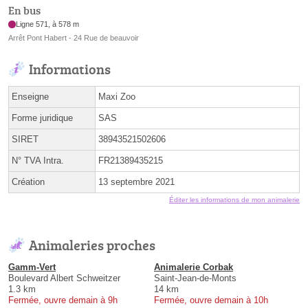
En bus
Ligne 571, à 578 m
Arrêt Pont Habert - 24 Rue de beauvoir
Informations
Enseigne
Maxi Zoo
Forme juridique
SAS
SIRET
38943521502606
N° TVA Intra.
FR21389435215
Création
13 septembre 2021
Éditer les informations de mon animalerie
Animaleries proches
Gamm-Vert
Animalerie Corbak
Boulevard Albert Schweitzer
Saint-Jean-de-Monts
1.3 km
14 km
Fermée, ouvre demain à 9h
Fermée, ouvre demain à 10h