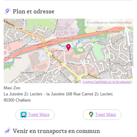
Plan et adresse
© contributeurs OpenStreetMap
Corriger l’adresse ou la localisation
Maxi Zoo
La Juisière Zc Leclerc - la Juisière 168 Rue Carnot Zc Leclerc
85300 Challans
Trajet Waze
Trajet Maps
Venir en transports en commun