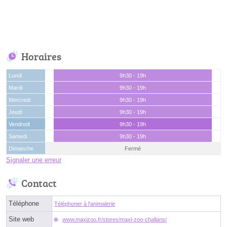
Horaires
Lundi
9h30 - 19h
Mardi
9h30 - 19h
Mercredi
9h30 - 19h
Jeudi
9h30 - 19h
Vendredi
9h30 - 19h
Samedi
9h30 - 19h
Dimanche
Fermé
Signaler une erreur
Contact
Téléphone
Téléphoner à l'animalerie
Site web
www.maxizoo.fr/stores/maxi-zoo-challans/