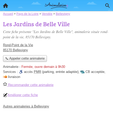
Accueil
>
Pays de la Loire
>
Vendée
>
Bellevigny
Les Jardins de Belle Ville
Cette fiche présente "Les Jardins de Belle Ville", animalerie située
rond-
point de la vie
, 85170 Bellevigny.
Rond-Point de la Vie
85170 Bellevigny
📞 Appeler cette animalerie
Animalerie
-
Fermée, ouvre demain à 9h30
Services :
accès
PMR
(parking, entrée adaptée)
,
CB acceptée
,
livraison
Recommander cette animalerie
Améliorer cette fiche
Autres animaleries à Bellevigny