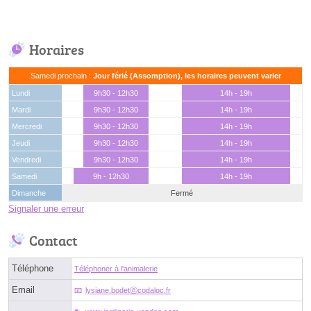
Horaires
Samedi prochain :
Jour férié (Assomption), les horaires peuvent varier
Lundi
9h30 - 12h30
14h - 19h
Mardi
9h30 - 12h30
14h - 19h
Mercredi
9h30 - 12h30
14h - 19h
Jeudi
9h30 - 12h30
14h - 19h
Vendredi
9h30 - 12h30
14h - 19h
Samedi
9h - 12h30
14h - 19h
Dimanche
Fermé
Signaler une erreur
Contact
Téléphone
Téléphoner à l'animalerie
Email
lysiane.bodetⓐcodaloc.fr