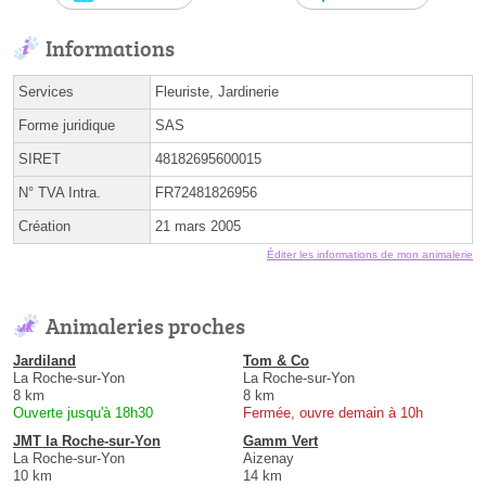
Informations
Services
Fleuriste, Jardinerie
Forme juridique
SAS
SIRET
48182695600015
N° TVA Intra.
FR72481826956
Création
21 mars 2005
Éditer les informations de mon animalerie
Animaleries proches
Jardiland
Tom & Co
La Roche-sur-Yon
La Roche-sur-Yon
8 km
8 km
Ouverte jusqu'à 18h30
Fermée, ouvre demain à 10h
JMT la Roche-sur-Yon
Gamm Vert
La Roche-sur-Yon
Aizenay
10 km
14 km