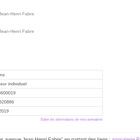
 Jean-Henri Fabre
 Jean-Henri Fabre
ins
eur individuel
8600019
820886
 2019
Éditer les informations de mon animalerie
ns avenue Jean Henri Fabre" en partant des liens :
animalerie P