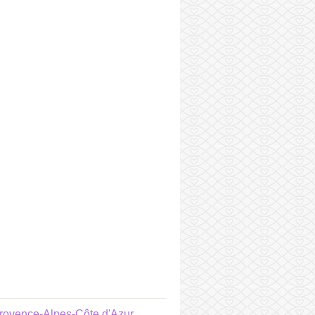
rovence-Alpes-Côte d'Azur
,