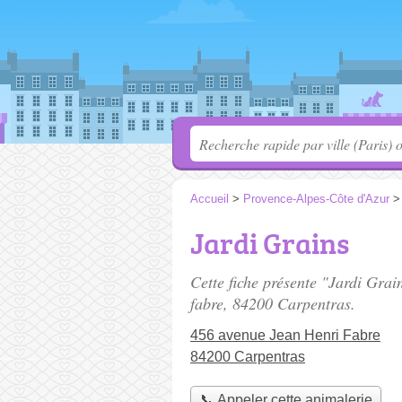
Accueil
>
Provence-Alpes-Côte d'Azur
Jardi Grains
Cette fiche présente "Jardi Grai
fabre
, 84200 Carpentras.
456 avenue Jean Henri Fabre
84200 Carpentras
📞 Appeler cette animalerie