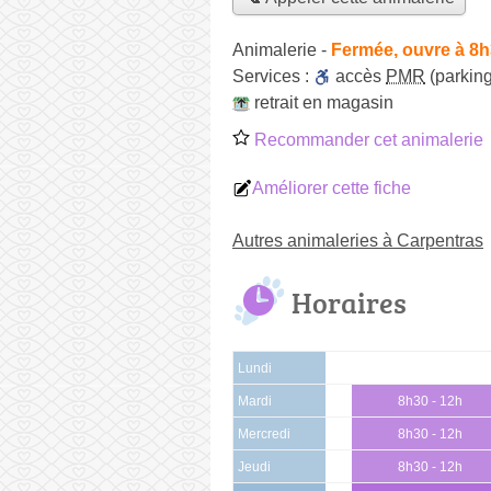
Animalerie
-
Fermée, ouvre à 8
Services :
accès
PMR
(parking
retrait en magasin
Recommander cet animalerie
Améliorer cette fiche
Autres animaleries à Carpentras
Horaires
Lundi
Mardi
8h30 - 12h
Mercredi
8h30 - 12h
Jeudi
8h30 - 12h