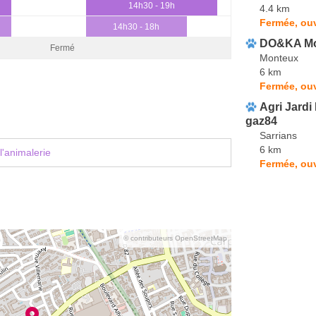
14h30 - 19h
4.4 km
Fermée, ou
14h30 - 18h
DO&KA Mo
Fermé
Monteux
6 km
Fermée, ou
Agri Jardi
gaz84
Sarrians
6 km
l'animalerie
Fermée, ouv
© contributeurs OpenStreetMap