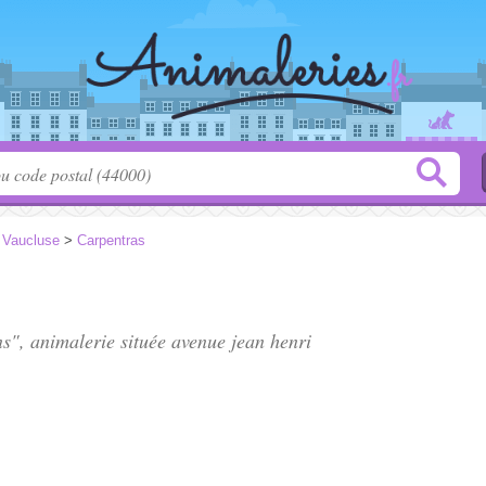
>
Vaucluse
>
Carpentras
ns", animalerie située
avenue jean henri