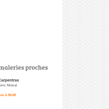
maleries proches
Carpentras
ric Mistral
vre à 9h30