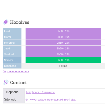
Horaires
Lundi
9h30 - 19h
Mardi
9h30 - 19h
Mercredi
9h30 - 19h
Jeudi
9h30 - 19h
Vendredi
9h30 - 19h
Samedi
9h30 - 19h
Dimanche
Fermé
Signaler une erreur
Contact
Téléphone
Téléphoner à l'animalerie
Site web
www.maxizoo.fr/stores/maxi-zoo-frejus/