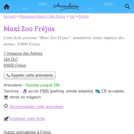
Accueil
>
Provence-Alpes-Côte d'Azur
>
Var
>
Fréjus
Maxi Zoo Fréjus
Cette fiche présente "Maxi Zoo Fréjus", animalerie située
impasse des
arènes
, 83600 Fréjus.
7 Impasse des Arènes
164 Dn7
83600 Fréjus
📞 Appeler cette animalerie
Animalerie
-
Ouverte jusqu'à 19h
Services :
accès
PMR
(parking, entrée adaptée)
,
CB acceptée
,
retrait en magasin
Recommander cette animalerie
Améliorer cette fiche
Autres animaleries à Fréjus