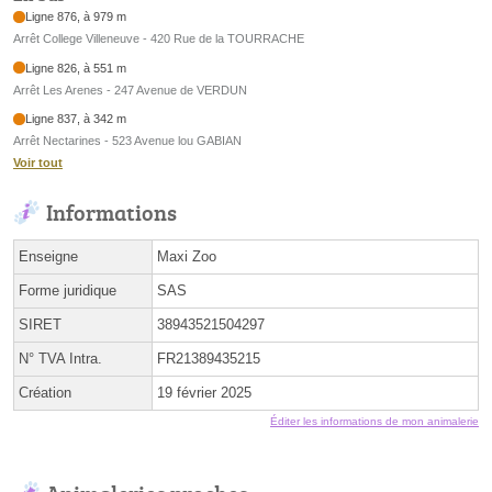
Ligne 876, à 979 m
Arrêt College Villeneuve - 420 Rue de la TOURRACHE
Ligne 826, à 551 m
Arrêt Les Arenes - 247 Avenue de VERDUN
Ligne 837, à 342 m
Arrêt Nectarines - 523 Avenue lou GABIAN
Voir tout
Informations
Enseigne
Maxi Zoo
Forme juridique
SAS
SIRET
38943521504297
N° TVA Intra.
FR21389435215
Création
19 février 2025
Éditer les informations de mon animalerie