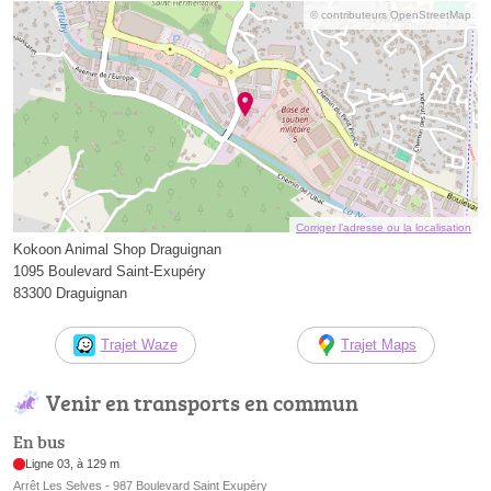
© contributeurs OpenStreetMap
Corriger l’adresse ou la localisation
Kokoon Animal Shop Draguignan
1095 Boulevard Saint-Exupéry
83300 Draguignan
Trajet Waze
Trajet Maps
Venir en transports en commun
En bus
Ligne 03, à 129 m
Arrêt Les Selves - 987 Boulevard Saint Exupéry