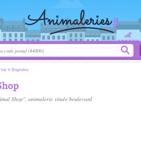
>
Var
>
Brignoles
Shop
imal Shop", animalerie située
boulevard