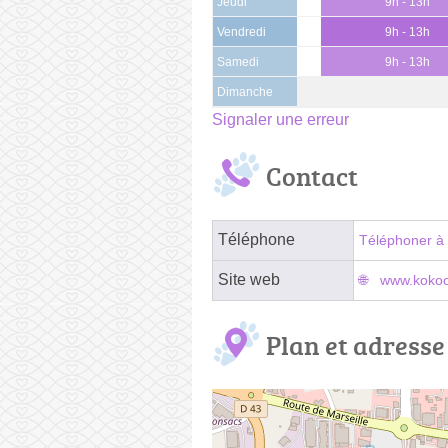
Jeudi
9h - 13h
Vendredi
9h - 13h
Samedi
9h - 13h
Dimanche
Signaler une erreur
Contact
Téléphone
Téléphoner à 
Site web
www.koko
Plan et adresse