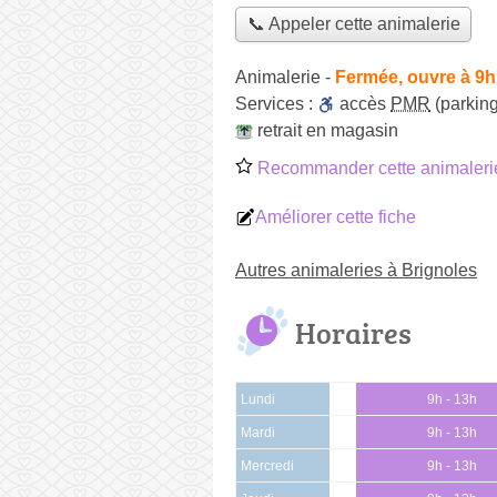
📞 Appeler cette animalerie
Animalerie
-
Fermée, ouvre à 9h
Services :
accès
PMR
(parking
retrait en magasin
Recommander cette animaleri
Améliorer cette fiche
Autres animaleries à Brignoles
Horaires
Lundi
9h - 13h
Mardi
9h - 13h
Mercredi
9h - 13h