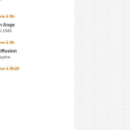
re à 9h
n Ange
i 1945
re à 9h
iffusion
ruyère
vre à 8h30