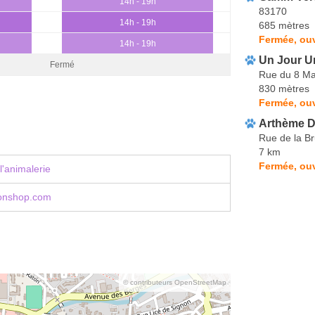
14h - 19h
83170
14h - 19h
685 mètres
Fermée, ouv
14h - 19h
Un Jour U
Fermé
Rue du 8 Ma
830 mètres
Fermée, ouv
Arthème D
Rue de la B
7 km
Fermée, ou
l'animalerie
onshop.com
© contributeurs OpenStreetMap