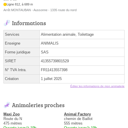
Ligne 812, à 689 m
Arrêt MONTAUBAN - Aussonne - 1335 route du nord
Informations
Services
Alimentation animale, Toilettage
Enseigne
ANIMALIS
Forme juridique
SAS
SIRET
41355739801529
N° TVA Intra.
FR11413557398
Création
1 juillet 2025
Éditer les informations de mon animalerie
Animaleries proches
Maxi Zoo
Animal Factory
Route du N
chemin de Baillot
475 mètres
555 mètres
Ouverte jusqu'à 19h
Ouverte jusqu'à 19h