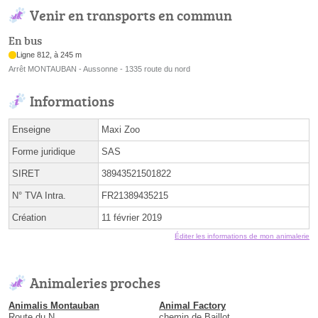
Venir en transports en commun
En bus
Ligne 812, à 245 m
Arrêt MONTAUBAN - Aussonne - 1335 route du nord
Informations
Enseigne
Maxi Zoo
Forme juridique
SAS
SIRET
38943521501822
N° TVA Intra.
FR21389435215
Création
11 février 2019
Éditer les informations de mon animalerie
Animaleries proches
Animalis Montauban
Animal Factory
Route du N
chemin de Baillot