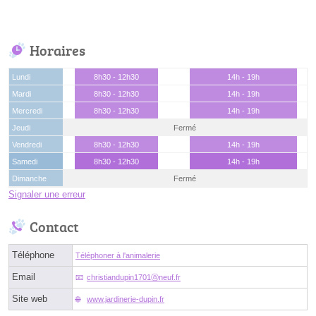
Horaires
Lundi
8h30 - 12h30
14h - 19h
Mardi
8h30 - 12h30
14h - 19h
Mercredi
8h30 - 12h30
14h - 19h
Jeudi
Fermé
Vendredi
8h30 - 12h30
14h - 19h
Samedi
8h30 - 12h30
14h - 19h
Dimanche
Fermé
Signaler une erreur
Contact
Téléphone
Téléphoner à l'animalerie
Email
christiandupin1701ⓐneuf.fr
Site web
www.jardinerie-dupin.fr