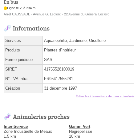
En bus
Ligne 812, à 234 m
Arrêt CAUSSADE - Avenue G. Leclerc - 22 Avenue du Général Leclerc
Informations
Services
Aquariophilie, Jardinerie, Oisellerie
Produits
Plantes d'intérieur
Forme juridique
SAS
SIRET
41755528100019
N° TVA Intra.
FR95417555281
Création
31 décembre 1997
Éditer les informations de mon animalerie
Animaleries proches
Inter-Service
Gamm Vert
Zone Industrielle de Meaux
Nègrepelisse
1.5 km
10 km