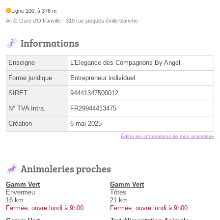
Ligne 100, à 376 m
Arrêt Gare d'Offranville - 319 rue jacques émile blanche
Informations
Enseigne
L'Elegance des Compagnons By Angel
Forme juridique
Entrepreneur individuel
SIRET
94441347500012
N° TVA Intra.
FR29944413475
Création
6 mai 2025
Éditer les informations de mon animalerie
Animaleries proches
Gamm Vert
Gamm Vert
Envermeu
Tôtes
16 km
21 km
Fermée, ouvre lundi à 9h00
Fermée, ouvre lundi à 9h00