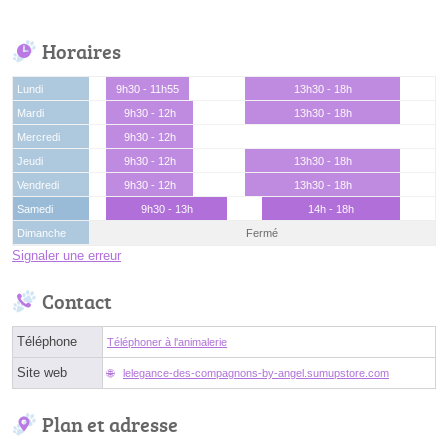
Horaires
Lundi
9h30 - 11h55
13h30 - 18h
Mardi
9h30 - 12h
13h30 - 18h
Mercredi
9h30 - 12h
Jeudi
9h30 - 12h
13h30 - 18h
Vendredi
9h30 - 12h
13h30 - 18h
Samedi
9h30 - 13h
14h - 18h
Dimanche
Fermé
Signaler une erreur
Contact
Téléphone
Téléphoner à l'animalerie
Site web
lelegance-des-compagnons-by-angel.sumupstore.com
Plan et adresse