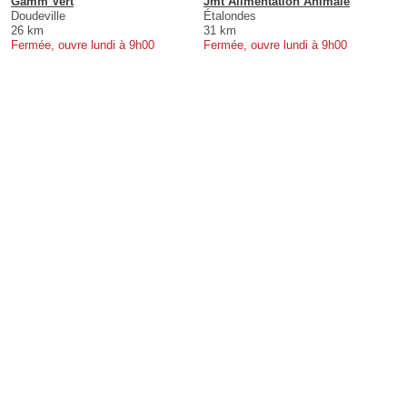
Gamm Vert
Jmt Alimentation Animale
Doudeville
Étalondes
26 km
31 km
Fermée, ouvre lundi à 9h00
Fermée, ouvre lundi à 9h00