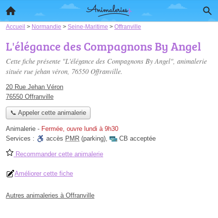
Accueil
>
Normandie
>
Seine-Maritime
>
Offranville
L'élégance des Compagnons By Angel
Cette fiche présente "L'élégance des Compagnons By Angel", animalerie
située
rue jehan véron
, 76550 Offranville.
20 Rue Jehan Véron
76550 Offranville
📞 Appeler cette animalerie
Animalerie
-
Fermée, ouvre lundi à 9h30
Services :
accès
PMR
(parking)
,
CB acceptée
Recommander cette animalerie
Améliorer cette fiche
Autres animaleries à Offranville