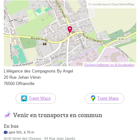
© contributeurs OpenStreetMap
Corriger l’adresse ou la localisation
L'élégance des Compagnons By Angel
20 Rue Jehan Véron
76550 Offranville
Trajet Waze
Trajet Maps
Venir en transports en commun
En bus
Ligne 501, à 76 m
Arrêt Sente des Oiseaux - 64 Rue Jean Jaurès