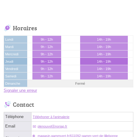
Horaires
Lundi
9h - 12h
14h - 19h
Mardi
9h - 12h
14h - 19h
Mercredi
9h - 12h
14h - 19h
Jeudi
9h - 12h
14h - 19h
Vendredi
9h - 12h
14h - 19h
Samedi
9h - 12h
14h - 19h
Dimanche
Fermé
Signaler une erreur
Contact
Téléphone
Téléphoner à l'animalerie
Email
plenouvelⓐnoriap.fr
magasin.gammvert.fr/611092-gamm-vert-de-lillebonne