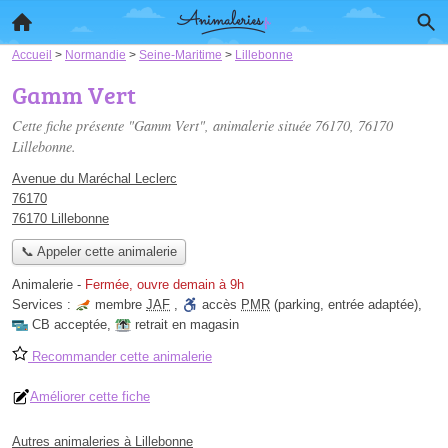
Accueil
>
Normandie
>
Seine-Maritime
>
Lillebonne
Gamm Vert
Cette fiche présente "Gamm Vert", animalerie située
76170
, 76170
Lillebonne.
Avenue du Maréchal Leclerc
76170
76170 Lillebonne
📞 Appeler cette animalerie
Animalerie
-
Fermée, ouvre demain à 9h
Services :
membre
JAF
,
accès
PMR
(parking, entrée adaptée)
,
CB acceptée
,
retrait en magasin
Recommander cette animalerie
Améliorer cette fiche
Autres animaleries à Lillebonne