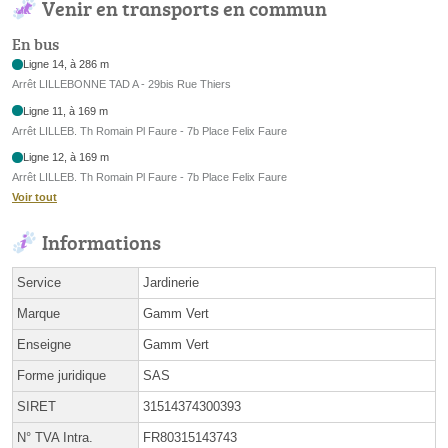
Venir en transports en commun
En bus
Ligne 14, à 286 m
Arrêt LILLEBONNE TAD A - 29bis Rue Thiers
Ligne 11, à 169 m
Arrêt LILLEB. Th Romain Pl Faure - 7b Place Felix Faure
Ligne 12, à 169 m
Arrêt LILLEB. Th Romain Pl Faure - 7b Place Felix Faure
Voir tout
Informations
Service
Jardinerie
Marque
Gamm Vert
Enseigne
Gamm Vert
Forme juridique
SAS
SIRET
31514374300393
N° TVA Intra.
FR80315143743