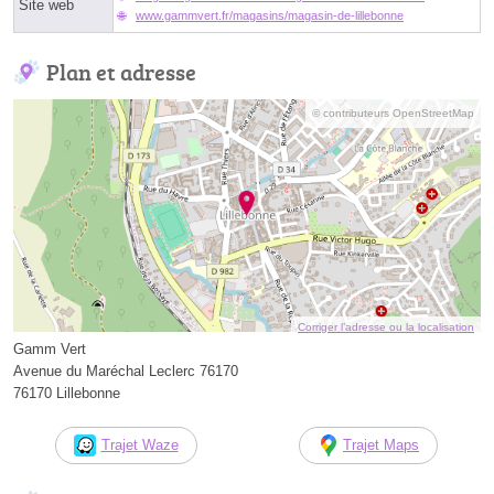
Site web
www.gammvert.fr/magasins/magasin-de-lillebonne
Plan et adresse
© contributeurs OpenStreetMap
Corriger l’adresse ou la localisation
Gamm Vert
Avenue du Maréchal Leclerc 76170
76170 Lillebonne
Trajet Waze
Trajet Maps