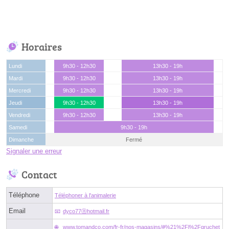
Horaires
Lundi
9h30 - 12h30
13h30 - 19h
Mardi
9h30 - 12h30
13h30 - 19h
Mercredi
9h30 - 12h30
13h30 - 19h
Jeudi
9h30 - 12h30
13h30 - 19h
Vendredi
9h30 - 12h30
13h30 - 19h
Samedi
9h30 - 19h
Dimanche
Fermé
Signaler une erreur
Contact
Téléphone
Téléphoner à l'animalerie
Email
dyco77ⓐhotmail.fr
www.tomandco.com/fr-fr/nos-magasins/#%21%2Fl%2Fgruchet