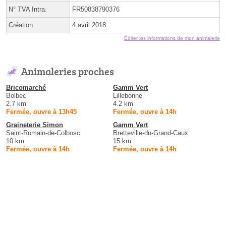
N° TVA Intra.
FR50838790376
Création
4 avril 2018
Éditer les informations de mon animalerie
Animaleries proches
Bricomarché
Gamm Vert
Bolbec
Lillebonne
2.7 km
4.2 km
Fermée, ouvre à 13h45
Fermée, ouvre à 14h
Graineterie Simon
Gamm Vert
Saint-Romain-de-Colbosc
Bretteville-du-Grand-Caux
10 km
15 km
Fermée, ouvre à 14h
Fermée, ouvre à 14h