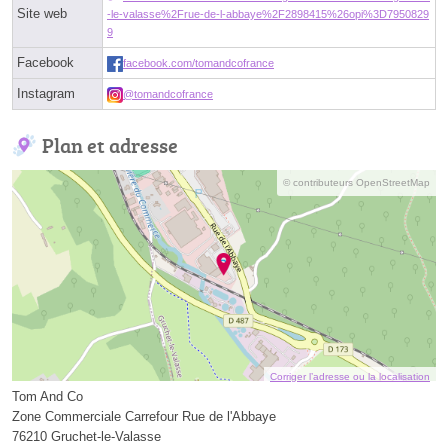
Site web
-le-valasse%2Frue-de-l-abbaye%2F2898415%26opi%3D7950829
9
Facebook
facebook.com/tomandcofrance
Instagram
@tomandcofrance
Plan et adresse
© contributeurs OpenStreetMap
Corriger l’adresse ou la localisation
Tom And Co
Zone Commerciale Carrefour Rue de l'Abbaye
76210 Gruchet-le-Valasse