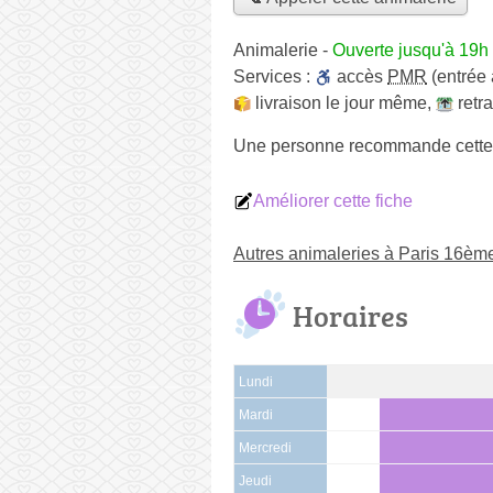
Animalerie
-
Ouverte jusqu'à 19h
Services :
accès
PMR
(entrée
livraison le jour même
,
retr
Une personne
recommande
cette
Améliorer cette fiche
Autres animaleries à Paris 16èm
Horaires
Lundi
Mardi
Mercredi
Jeudi