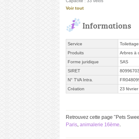
Capacité : 33 vélos
Voir tout
Informations
Service
Toilettage
Produits
Arbres à c
Forme juridique
SAS
SIRET
8099670
N° TVA Intra.
FR04809
Création
23 févrie
Retrouvez cette page "Pets Swee
Paris
,
animalerie 16ème
.