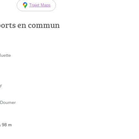
Trajet Maps
ports en commun
Muette
y
l Doumer
à 98 m