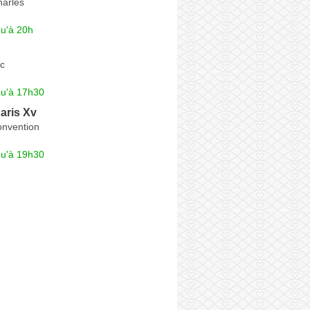
harles
qu'à 20h
c
qu'à 17h30
aris Xv
onvention
qu'à 19h30