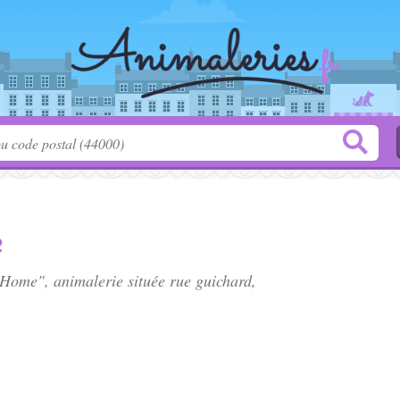
e
t Home", animalerie située
rue guichard
,