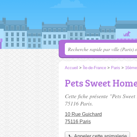
Accueil
>
Île-de-France
>
Paris
>
16ème
Pets Sweet Hom
Cette fiche présente "Pets Swee
75116 Paris.
10 Rue Guichard
75116 Paris
📞 Appeler cette animalerie