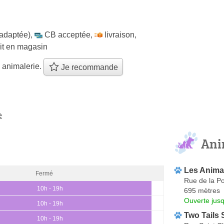
 adaptée)
,
CB acceptée
,
livraison
,
ait en magasin
 animalerie.
Je recommande
e
Ani
Les Anima
Fermé
Rue de la 
10h - 19h
695 mètres
Ouverte jus
10h - 19h
Two Tails
10h - 19h