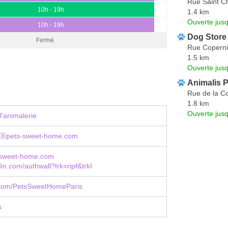
Rue Saint C
10h - 19h
1.4 km
Ouverte jus
10h - 19h
Dog Store
Fermé
Rue Coperni
1.5 km
Ouverte jus
Animalis P
Rue de la C
1.8 km
Ouverte jus
l'animalerie
eⓐpets-sweet-home.com
-sweet-home.com
in.com/authwall?trk=ripf&trkI
com/PetsSweetHomeParis
s