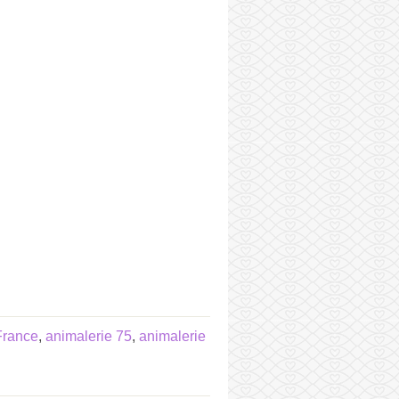
France
,
animalerie 75
,
animalerie