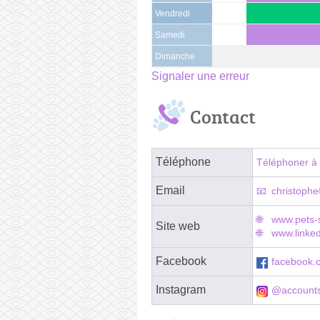
Vendredi
Samedi
Dimanche
Signaler une erreur
Contact
Téléphone
Téléphoner à 
Email
christoph
www.pets
Site web
www.linked
Facebook
facebook.
Instagram
@account