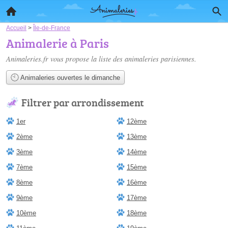
Accueil
>
Île-de-France
Animalerie à Paris
Animaleries.fr vous propose la liste des
animaleries parisiennes
.
Animaleries ouvertes le dimanche
Filtrer par arrondissement
1er
12ème
2ème
13ème
3ème
14ème
7ème
15ème
8ème
16ème
9ème
17ème
10ème
18ème